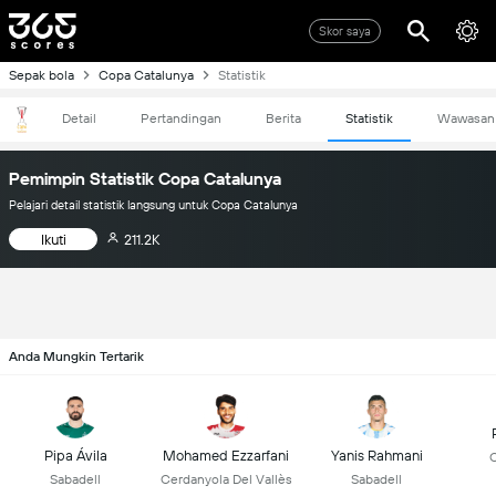
Skor saya
Sepak bola
Copa Catalunya
Statistik
Detail
Pertandingan
Berita
Statistik
Wawasan
Pemimpin Statistik Copa Catalunya
Pelajari detail statistik langsung untuk Copa Catalunya
Ikuti
211.2K
Anda Mungkin Tertarik
Pipa Ávila
Mohamed Ezzarfani
Yanis Rahmani
C
Sabadell
Cerdanyola Del Vallès
Sabadell