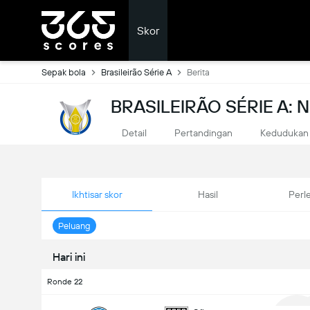
Skor
Sepak bola
Brasileirão Série A
Berita
BRASILEIRÃO SÉRIE A:
Detail
Pertandingan
Kedudukan
Ikhtisar skor
Hasil
Perl
Peluang
Hari ini
Ronde 22