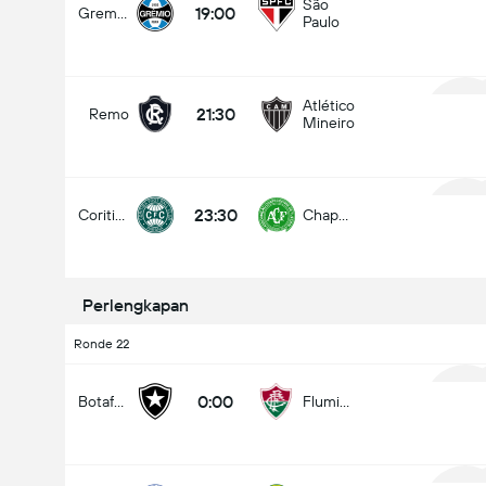
São
19:00
Gremio
Paulo
1
Atlético
21:30
Remo
Mineiro
1
23:30
Coritiba
Chapecoense
1
Perlengkapan
Ronde 22
0:00
Botafogo
Fluminense
1