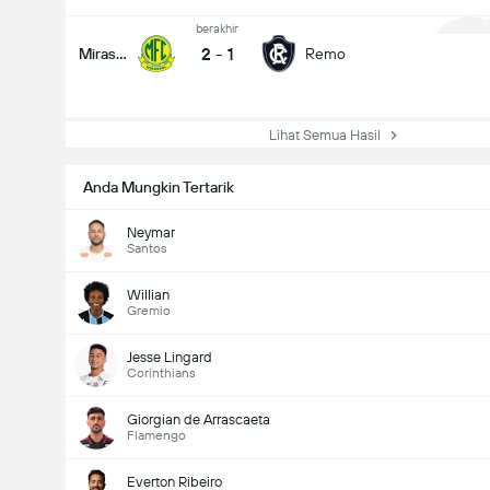
berakhir
2
-
1
Mirassol
Remo
1
Lihat Semua Hasil
Anda Mungkin Tertarik
Neymar
Santos
Willian
Gremio
Jesse Lingard
Corinthians
Giorgian de Arrascaeta
Flamengo
Everton Ribeiro