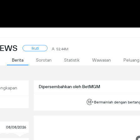
 NEWS
Ikuti
52.44M
Berita
Sorotan
Statistik
Wawasan
Peluang
Dipersembahkan oleh BetMGM
engkapan
Bermainlah dengan bertangg
08/08/2026