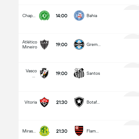
14:00
Chapecoense
Bahia
1
Atlético
19:00
Gremio
Mineiro
1
Vasco
19:00
Santos
da
1
Gama
21:30
Vitoria
Botafogo
1
21:30
Mirassol
Flamengo
1