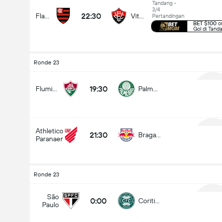
Tandang -
3/4
22:30
Flamengo
Vitoria
Pertandingan
BET $100
on
Gol di Tand
Ronde 23
19:30
Fluminense
Palmeiras
1
Athletico
21:30
Bragantino
Paranaense
1
Ronde 23
São
0:00
Coritiba
Paulo
1