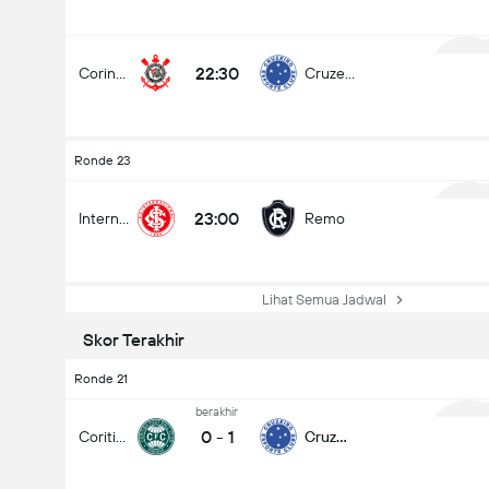
22:30
Corinthians
Cruzeiro
1
Ronde 23
23:00
Internacional
Remo
1
Lihat Semua Jadwal
Skor Terakhir
Ronde 21
berakhir
0
-
1
Coritiba
Cruzeiro
1