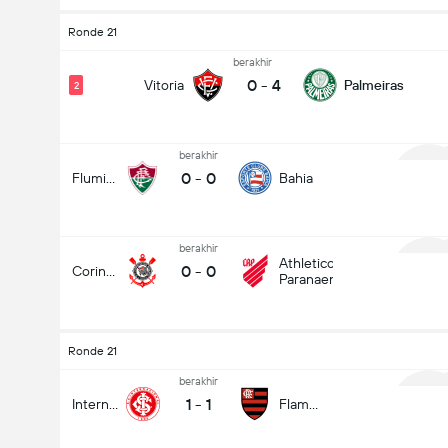
Ronde 21
berakhir
0
-
4
Vitoria
Palmeiras
2
berakhir
0
-
0
Fluminense
Bahia
1
berakhir
Athletico
0
-
0
Corinthians
Paranaense
1
Ronde 21
berakhir
1
-
1
Internacional
Flamengo
1