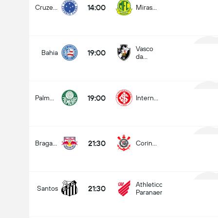
14:00
Cruzeiro
Mirassol
1
Vasco
19:00
Bahia
da
1
Gama
19:00
Palmeiras
Internacional
1
21:30
Bragantino
Corinthians
1
Athletico
21:30
Santos
Paranaense
1
Kurang dari
2.5 Gol di