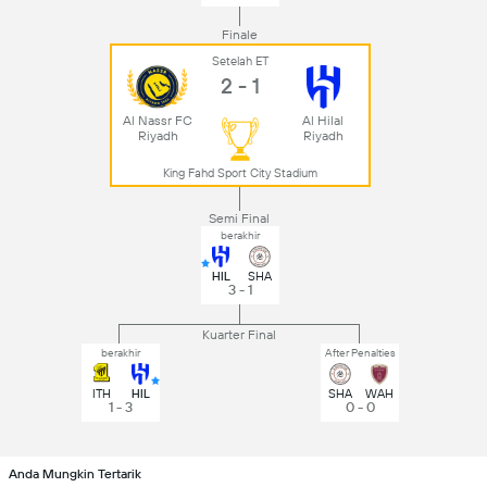
Finale
Setelah ET
2 - 1
Al Nassr FC
Al Hilal
Riyadh
Riyadh
King Fahd Sport City Stadium
Semi Final
berakhir
HIL
SHA
3 - 1
Kuarter Final
berakhir
After Penalties
ITH
HIL
SHA
WAH
1 - 3
0 - 0
Anda Mungkin Tertarik