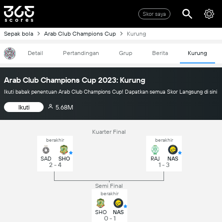
Skor saya
Sepak bola
Arab Club Champions Cup
Kurung
Detail
Pertandingan
Grup
Berita
Kurung
Arab Club Champions Cup 2023: Kurung
Ikuti babak penentuan Arab Club Champions Cup! Dapatkan semua Skor Langsung di sini
Ikuti
5.68M
Kuarter Final
berakhir
berakhir
SAD
SHO
RAJ
NAS
2 - 4
1 - 3
Semi Final
berakhir
SHO
NAS
0 - 1