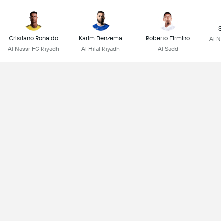
Cristiano Ronaldo
Karim Benzema
Roberto Firmino
Al N
Al Nassr FC Riyadh
Al Hilal Riyadh
Al Sadd