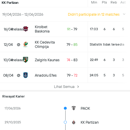
Min
Pts
Reb
Ast
KK Partizan
19/04/2026 - 12/06/2026
Didn't participate in 12 matches
Kirolbet
16/04
melawan
91
-
79
17:03
6
6
5
Baskonia
KK Cedevita
12/04
@
79
-
85
Statistik tidak tersedia
Olimpija
10/04
melawan
Zalgiris Kaunas
74
-
83
22:49
6
3
3
08/04
@
Anadolu Efes
79
-
72
24:05
5
3
5
Lihat Semua
Riwayat Karier
PAOK
17/06/2026
KK Partizan
29/10/2025