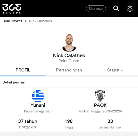
Skor saya
Bola Basket
Nick Calathes
Nick Calathes
Point Guard
PROFIL
Pertandingan
Statistik
Detail pemain
Yunani
PAOK
Kewarganegaraan
Kontrak hingga (30/06/2028)
37 tahun
1.98
33
07/02/1989
Tinggi
Jersey Number