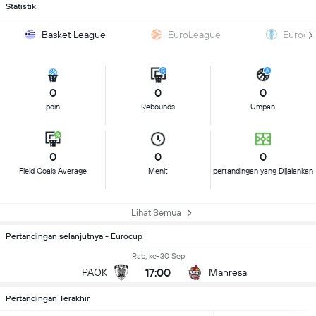
Statistik
Basket League
EuroLeague
Eurocu
0
0
0
poin
Rebounds
Umpan
0
0
0
Field Goals Average
Menit
pertandingan yang Dijalankan
Lihat Semua
Pertandingan selanjutnya - Eurocup
Rab, ke-30 Sep
17:00
PAOK
Manresa
Pertandingan Terakhir