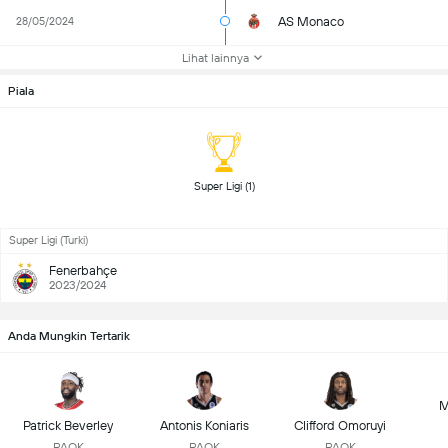
AS Monaco
28/05/2024
Lihat lainnya
Piala
 Super Ligi (1) 
Super Ligi (Turki)
Fenerbahçe
2023/2024
Anda Mungkin Tertarik
M
Patrick Beverley
Antonis Koniaris
Clifford Omoruyi
PAOK
PAOK
PAOK