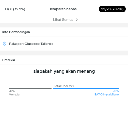
13/18 (72.2%)
lemparan bebas
22/28 (78.6%)
Lihat Semua
Info Pertandingan
Palasport Giuseppe Taliercio
Prediksi
siapakah yang akan menang
Total Undi: 227
39%
61%
Venezia
EA7 Olimpia Milano