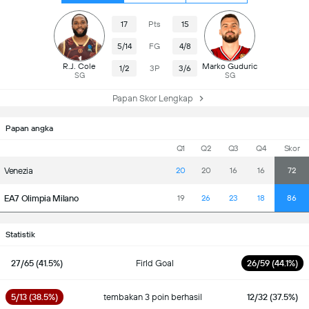
17
Pts
15
5/14
FG
4/8
R.J. Cole
Marko Guduric
1/2
3P
3/6
SG
SG
Papan Skor Lengkap
Papan angka
Q1
Q2
Q3
Q4
Skor
Venezia
20
20
16
16
72
EA7 Olimpia Milano
19
26
23
18
86
Statistik
27/65 (41.5%)
Firld Goal
26/59 (44.1%)
5/13 (38.5%)
tembakan 3 poin berhasil
12/32 (37.5%)