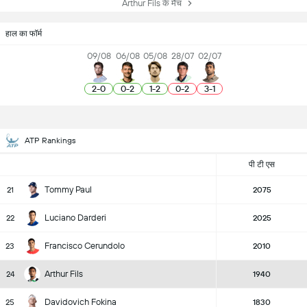
Arthur Fils के मैच
हाल का फॉर्म
09/08
06/08
05/08
28/07
02/07
2
-
0
0
-
2
1
-
2
0
-
2
3
-
1
ATP Rankings
पी टी एस
Tommy Paul
21
2075
Luciano Darderi
22
2025
Francisco Cerundolo
23
2010
Arthur Fils
24
1940
Davidovich Fokina
25
1830