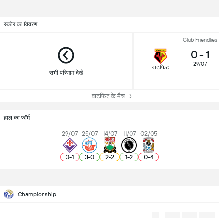
स्कोर का विवरण
Club Friendlies
0
-
1
29/07
वाटफिट
सभी परिणाम देखें
वाटफिट के मैच
हाल का फॉर्म
29/07
25/07
14/07
11/07
02/05
0
-
1
3
-
0
2
-
2
1
-
2
0
-
4
Championship