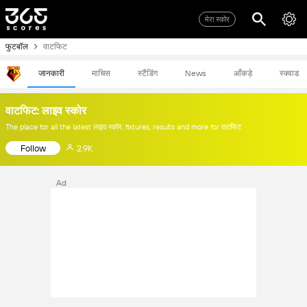
मेरा स्कोर
फुटबॉल
वाटफिट
जानकारी
माचिस
स्टैंडिंग
News
आँकड़े
स्क्वाड
वाटफिट: लाइव स्कोर
The place for all the latest लाइव स्कोर, fixtures, results and more for वाटफिट
Follow
2.9K
Ad