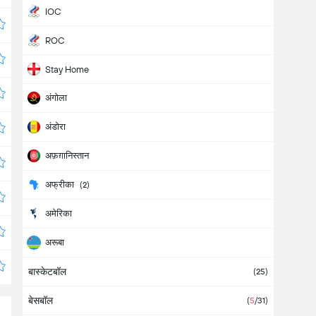
IOC
ROC
Stay Home
अंगोला
अंडोरा
अफ़ग़ानिस्तान
अफ्रीका
(2)
अमेरिका
अरूबा
बास्केटबॉल
अर्जेंटीना
(7)
(25)
बेसबॉल
अल्बानिया
(
5
/31)