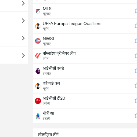
MLS
यूएसए
UEFA Europa League Qualifiers
यूरोप
NWSL
यूएसए
बांग्लादेश प्रीमियर लीग
स्पेन
आईसीसी वनडे
इंगलैंड
एशियाई कप
यूरोप
आईसीसी टी20
जर्मनी
सीरी आ
इटली
लोकप्रिय टीमें