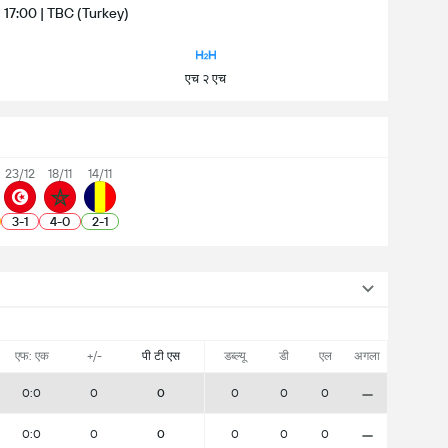
्च | 17:00 | TBC (Turkey)
एच २ एच
23/12
18/11
14/11
3
-
1
4
-
0
2
-
1
एफ: एक
+/-
पी टी एस
डब्ल्यू
डी
एल
अगला
-
0:0
0
0
0
0
0
-
0:0
0
0
0
0
0