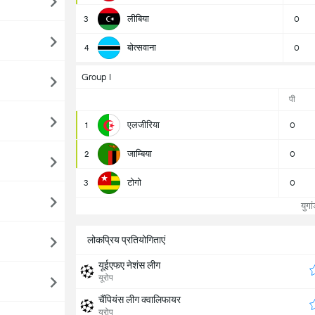
लीबिया
3
0
बोत्सवाना
4
0
Group I
पी
एलजीरिया
1
0
जाम्बिया
2
0
टोगो
3
0
युगांड
लोकप्रिय प्रतियोगिताएं
यूईएफए नेशंस लीग
यूरोप
चैंपियंस लीग क्वालिफायर
यूरोप