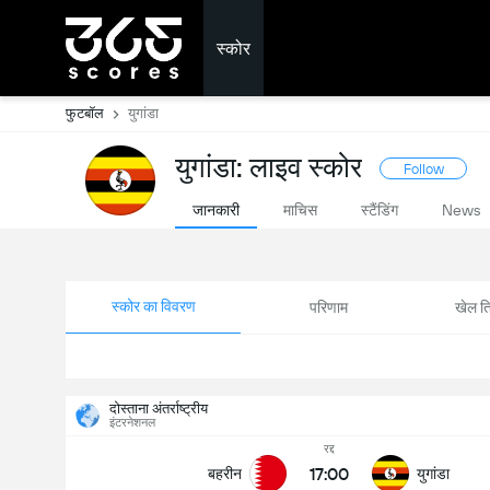
स्कोर
फुटबॉल
युगांडा
युगांडा: लाइव स्कोर
Follow
जानकारी
माचिस
स्टैंडिंग
News
स्कोर का विवरण
परिणाम
खेल ति
दोस्ताना अंतर्राष्ट्रीय
इंटरनेशनल
रद्द
17:00
बहरीन
युगांडा