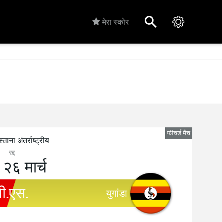
मेरा स्कोर
फीचर्ड मैच
्ताना अंतर्राष्ट्रीय
रद्द
, २६ मार्च
वी.एस.
युगांडा