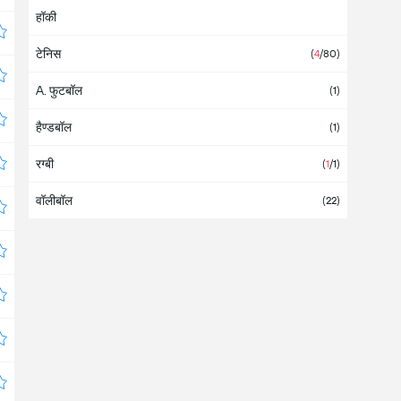
हॉकी
आइवरी कोस्ट
टेनिस
आइसलैंड
(1)
(
4
/80)
A. फुटबॉल
आज़रबाइजान
(1)
हैण्डबॉल
आयरलैंड
(1)
रग्बी
आर्मीनिया
(
1
/1)
वॉलीबॉल
इंगलैंड
(1)
(22)
इजराइल
(8)
इजिप्ट
इंटरनेशनल
(
1
/28)
इटली
इंडिया