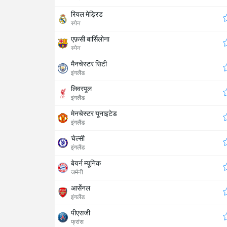
रियल मेड्रिड
स्पेन
एफ़सी बार्सिलोना
स्पेन
मैनचेस्टर सिटी
इंगलैंड
लिवरपूल
इंगलैंड
मेनचेस्टर यूनाइटेड
इंगलैंड
चेल्सी
इंगलैंड
बेयर्न म्यूनिक
जर्मनी
आर्सेनल
इंगलैंड
पीएसजी
फ्रांस