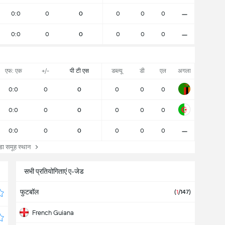
-
0:0
0
0
0
0
0
-
0:0
0
0
0
0
0
एफ: एक
+/-
पी टी एस
डब्ल्यू
डी
एल
अगला
0:0
0
0
0
0
0
0:0
0
0
0
0
0
-
0:0
0
0
0
0
0
ा समूह स्थान
सभी प्रतियोगिताएं ए-जेड
फुटबॉल
(
1
/147)
French Guiana