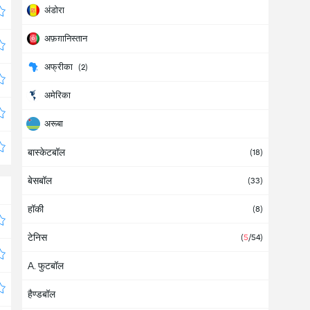
अंडोरा
अफ़ग़ानिस्तान
अफ्रीका
(2)
अमेरिका
अरूबा
बास्केटबॉल
अर्जेंटीना
(
1
/28)
(18)
बेसबॉल
अल्बानिया
(33)
हॉकी
आइवरी कोस्ट
(8)
टेनिस
आइसलैंड
(6)
(
5
/54)
A. फुटबॉल
आज़रबाइजान
हैण्डबॉल
आयरलैंड
(2)