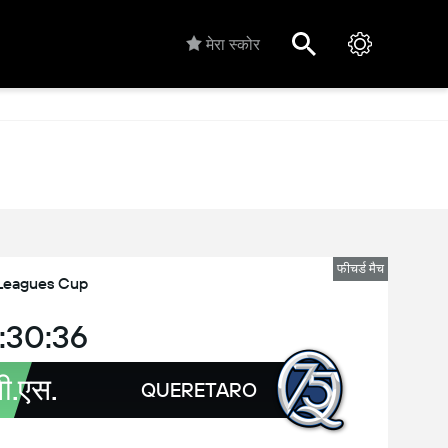
मेरा स्कोर
फीचर्ड मैच
Leagues Cup
:30:36
वी.एस.
QUERETARO