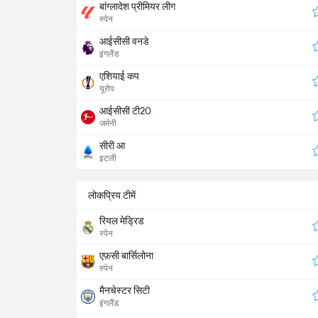
बांग्लादेश प्रीमियर लीग
स्पेन
आईसीसी वनडे
इंगलैंड
एशियाई कप
यूरोप
आईसीसी टी20
जर्मनी
सीरी आ
इटली
लोकप्रिय टीमें
रियल मेड्रिड
स्पेन
एफ़सी बार्सिलोना
स्पेन
मैनचेस्टर सिटी
इंगलैंड