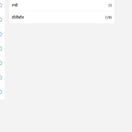
रग्बी
आर्मीनिया
(
1
/2)
(1)
वॉलीबॉल
इंगलैंड
(3)
(
1
/8)
इजराइल
(2)
इजिप्ट
इंटरनेशनल
(
3
/29)
इटली
(2)
इंडिया
इंडोनेशिया
इथियोपिया
इराक
ईरान