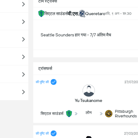
टीम स्ट्रीक्स
वी.एस.
सिएटल साउंडर्स
Queretaro
रवि, ९ अग - 19:30
Seattle Sounders हार गया - 7/7 अंतिम मैच
सभ
ट्रांसफर्स
की पुष्टि की
27/07/2
Yu Tsukanome
Pittsburgh
लोन
सिएटल साउंडर्स
Riverhounds
की पुष्टि की
27/03/2