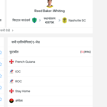
Reed Baker-Whiting
स्थानांतरण
्स
सिएटल साउंडर्स
Nashville SC
€875K
ी देखें
सभी प्रतियोगिताएं ए-जेड
फुटबॉल
(
51
/496)
French Guiana
IOC
ROC
Stay Home
अंगोला