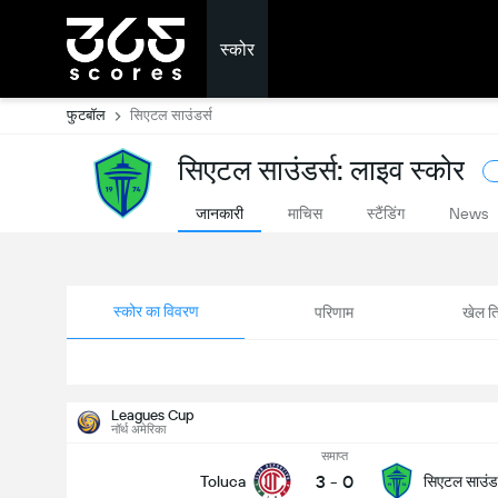
स्कोर
फुटबॉल
सिएटल साउंडर्स
सिएटल साउंडर्स: लाइव स्कोर
जानकारी
माचिस
स्टैंडिंग
News
स्कोर का विवरण
परिणाम
खेल ति
Leagues Cup
नॉर्थ अमेरिका
समाप्त
3
-
0
सिएटल साउंडर
Toluca