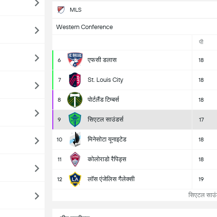
MLS
Western Conference
पी
एफसी डलास
6
18
St. Louis City
7
18
पोर्टलैंड टिम्बर्स
8
18
सिएटल साउंडर्स
9
17
मिनेसोटा यूनाइटेड
10
18
कोलोराडो रैपिड्स
11
18
लॉस एंजेलिस गैलेक्सी
12
19
सिएटल साउंडर