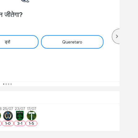
न जीतेगा?
ड्रॉ
Queretaro
8
25/07
23/07
17/07
1
-
0
3
-
1
1
-
5