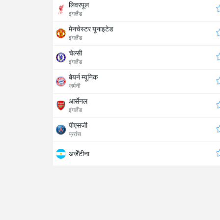
लिवरपूल
इंगलैंड
मेनचेस्टर यूनाइटेड
इंगलैंड
चेल्सी
इंगलैंड
बेयर्न म्यूनिक
जर्मनी
आर्सेनल
इंगलैंड
पीएसजी
फ्रांस
अर्जेंटीना