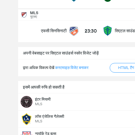
MLS
मैच में कुल गोल (2.5)
यूएसए
23:30
एफसी सिनसिनाटी
सिएटल साउंडर
के अंतर्गत
ऊपर
अपनी वेबसाइट पर सिएटल साउंडर्स स्कोर विजेट जोड़ें
द्वारा अधिक विकल्प देखें
कस्टमाइज़ विजेट बनाकर
HTML टैग ज
इसमें आपकी रुचि हो सकती है
इंटर मियामी
MLS
लॉस एंजेलिस गैलेक्सी
MLS
न्यूयॉर्क रेड बुल्स