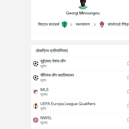
Georgi Minoungou
सिएटल साउंडर्स
स्थानांतरण
कोलोराडो रैपिड
सभ
लोकप्रिय प्रतियोगिताएं
यूईएफए नेशंस लीग
यूरोप
चैंपियंस लीग क्वालिफायर
यूरोप
MLS
यूएसए
UEFA Europa League Qualifiers
यूरोप
NWSL
यूएसए