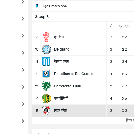
Liga Profesional
Group B
पी
एफ: एक
हुराकेन
9
3
2:2
Belgrano
10
3
2:2
रेसिंग क्लब
11
3
3:4
Estudiantes Río Cuarto
12
4
2:5
Sarmiento Junin
13
3
6:7
एलड़ोंसिवी
14
4
3:6
रिवर प्लेट
15
3
0:3
रिवर प्