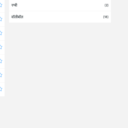
रग्बी
आर्मीनिया
(1)
(2)
वॉलीबॉल
इंगलैंड
(131)
(18)
इजराइल
(2)
इजिप्ट
इंटरनेशनल
(
1
/169)
इटली
(2)
इंडिया
इंडोनेशिया
इथियोपिया
इराक
ईरान