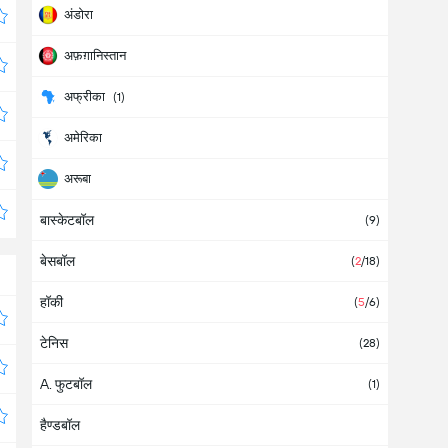
अंडोरा
अफ़ग़ानिस्तान
अफ्रीका
(1)
अमेरिका
अरूबा
बास्केटबॉल
अर्जेंटीना
(38)
(9)
बेसबॉल
अल्बानिया
(
2
/18)
हॉकी
आइवरी कोस्ट
(
5
/6)
टेनिस
आइसलैंड
(2)
(28)
A. फुटबॉल
आज़रबाइजान
(1)
हैण्डबॉल
आयरलैंड