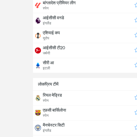
बांग्लादेश प्रीमियर लीग
स्पेन
आईसीसी वनडे
इंगलैंड
एशियाई कप
यूरोप
आईसीसी टी20
जर्मनी
सीरी आ
इटली
लोकप्रिय टीमें
रियल मेड्रिड
स्पेन
एफ़सी बार्सिलोना
स्पेन
मैनचेस्टर सिटी
इंगलैंड