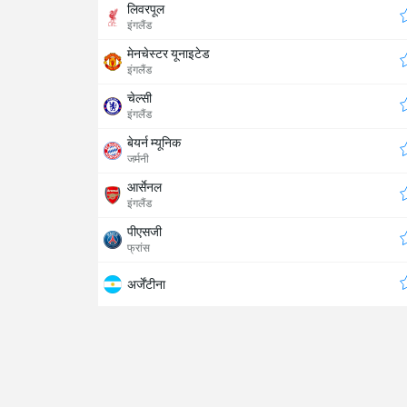
लिवरपूल
इंगलैंड
मेनचेस्टर यूनाइटेड
इंगलैंड
चेल्सी
इंगलैंड
बेयर्न म्यूनिक
जर्मनी
आर्सेनल
इंगलैंड
पीएसजी
फ्रांस
अर्जेंटीना