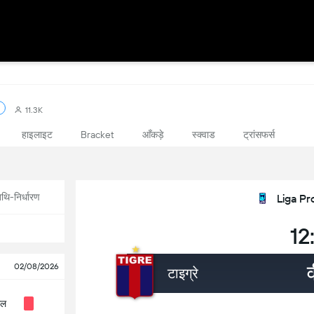
11.3K
हाइलाइट
आँकड़े
स्क्वाड
ट्रांसफर्स
Bracket
थि-निर्धारण
Liga Pr
12
02/08/2026
टाइग्रे
रल