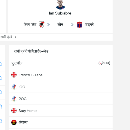
Ian Subiabre
रिवर प्लेट
लोन
टाइग्रे
ी देखें
सभी प्रतियोगिताएं ए-जेड
फुटबॉल
(
2
/600)
French Guiana
IOC
ROC
Stay Home
अंगोला