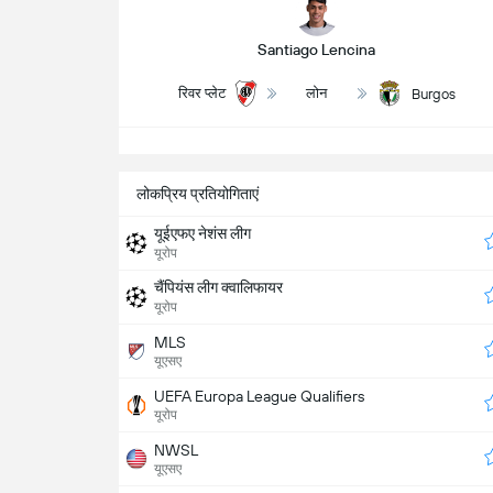
Santiago Lencina
रिवर प्लेट
लोन
Burgos
सभ
लोकप्रिय प्रतियोगिताएं
यूईएफए नेशंस लीग
यूरोप
चैंपियंस लीग क्वालिफायर
यूरोप
MLS
यूएसए
UEFA Europa League Qualifiers
यूरोप
NWSL
यूएसए