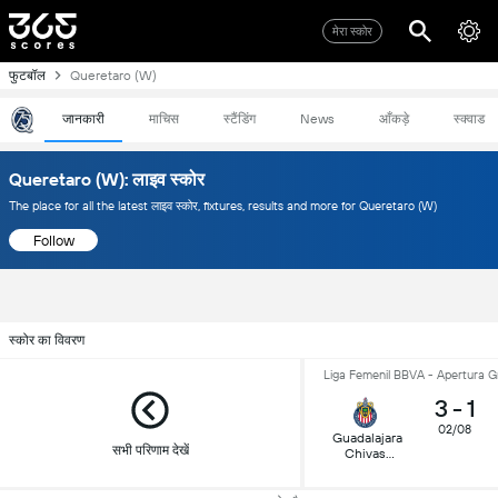
मेरा स्कोर
फुटबॉल
Queretaro (W)
जानकारी
माचिस
स्टैंडिंग
News
आँकड़े
स्क्वाड
Queretaro (W): लाइव स्कोर
The place for all the latest लाइव स्कोर, fixtures, results and more for Queretaro (W)
Follow
स्कोर का विवरण
Liga Femenil BBVA - Apertura G
3
-
1
02/08
Guadalajara
सभी परिणाम देखें
Chivas
(W)