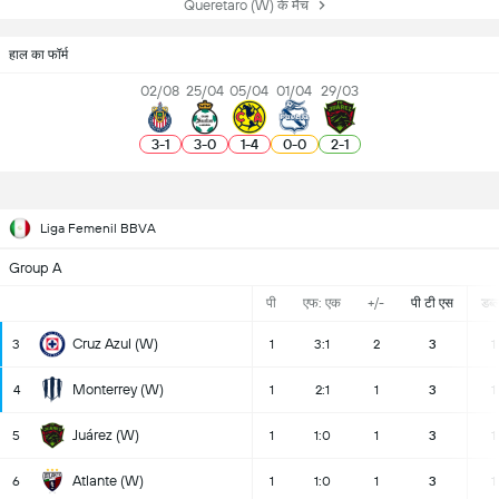
Queretaro (W) के मैच
हाल का फॉर्म
02/08
25/04
05/04
01/04
29/03
3
-
1
3
-
0
1
-
4
0
-
0
2
-
1
Liga Femenil BBVA
Group A
पी
एफ: एक
+/-
पी टी एस
डब्ल्
Cruz Azul (W)
3
1
3:1
2
3
1
Monterrey (W)
4
1
2:1
1
3
1
Juárez (W)
5
1
1:0
1
3
1
Atlante (W)
6
1
1:0
1
3
1