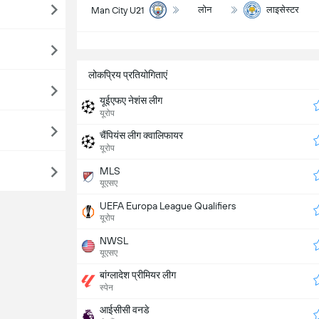
लोन
लाइसेस्टर
Man City U21
सभ
लोकप्रिय प्रतियोगिताएं
यूईएफए नेशंस लीग
यूरोप
चैंपियंस लीग क्वालिफायर
यूरोप
MLS
यूएसए
UEFA Europa League Qualifiers
यूरोप
NWSL
यूएसए
बांग्लादेश प्रीमियर लीग
स्पेन
आईसीसी वनडे