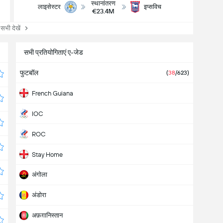
स्थानांतरण
लाइसेस्टर
इप्सविच
€23.4M
ी देखें
सभी प्रतियोगिताएं ए-जेड
फुटबॉल
(
38
/623)
French Guiana
IOC
ROC
Stay Home
अंगोला
अंडोरा
अफ़ग़ानिस्तान