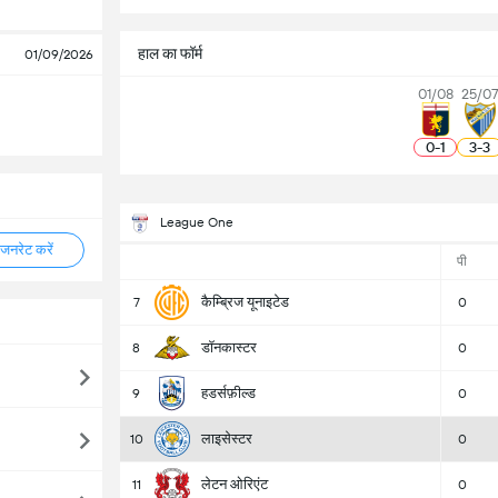
हाल का फॉर्म
01/09/2026
01/08
25/0
0
-
1
3
-
3
League One
नरेट करें
पी
कैम्ब्रिज यूनाइटेड
7
0
डॉनकास्टर
8
0
हडर्सफ़ील्ड
9
0
लाइसेस्टर
10
0
लेटन ओरिएंट
11
0