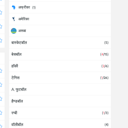
अफ्रीका
(1)
अमेरिका
अरूबा
बास्केटबॉल
अर्जेंटीना
(36)
(5)
बेसबॉल
अल्बानिया
(
4
/15)
हॉकी
आइवरी कोस्ट
(
2
/6)
टेनिस
आइसलैंड
(2)
(
1
/26)
A. फुटबॉल
आज़रबाइजान
हैण्डबॉल
आयरलैंड
रग्बी
आर्मीनिया
(1)
(
1
/3)
वॉलीबॉल
इंगलैंड
(131)
(4)