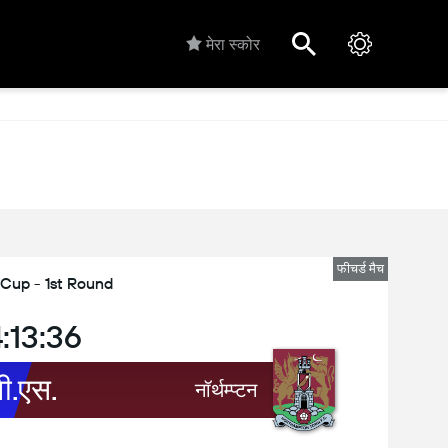
मेरा स्कोर
फीचर्ड मैच
 Cup - 1st Round
:13:36
वी.एस.
नॉर्थम्प्टन