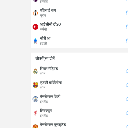
इंगलैंड
एशियाई कप
यूरोप
आईसीसी टी20
जर्मनी
सीरी आ
इटली
लोकप्रिय टीमें
रियल मेड्रिड
स्पेन
एफ़सी बार्सिलोना
स्पेन
मैनचेस्टर सिटी
इंगलैंड
लिवरपूल
इंगलैंड
मेनचेस्टर यूनाइटेड