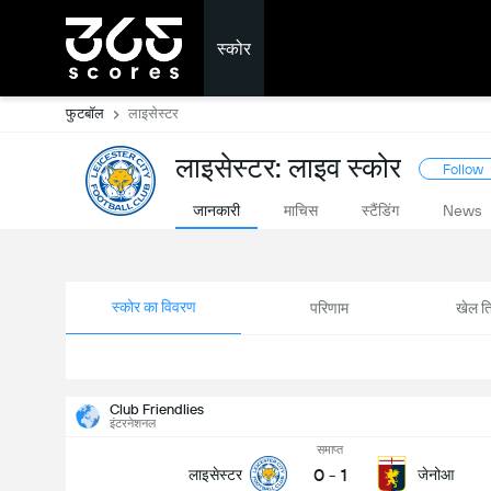
स्कोर
फुटबॉल
लाइसेस्टर
लाइसेस्टर: लाइव स्कोर
Follow
जानकारी
माचिस
स्टैंडिंग
News
स्कोर का विवरण
परिणाम
खेल ति
Club Friendlies
इंटरनेशनल
समाप्त
0
-
1
लाइसेस्टर
जेनोआ