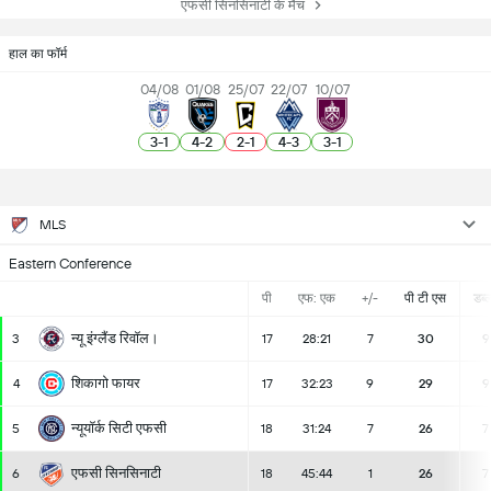
एफसी सिनसिनाटी के मैच
हाल का फॉर्म
04/08
01/08
25/07
22/07
10/07
3
-
1
4
-
2
2
-
1
4
-
3
3
-
1
MLS
Eastern Conference
पी
एफ: एक
+/-
पी टी एस
डब्ल्
न्यू इंग्लैंड रिवॉल।
3
17
28:21
7
30
9
शिकागो फायर
4
17
32:23
9
29
9
न्यूयॉर्क सिटी एफसी
5
18
31:24
7
26
7
एफसी सिनसिनाटी
6
18
45:44
1
26
7