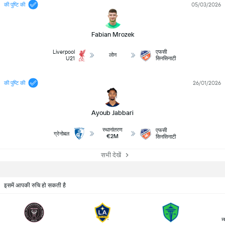
की पुष्टि की
05/03/2026
Fabian Mrozek
Liverpool
एफसी
लोन
U21
सिनसिनाटी
की पुष्टि की
26/01/2026
Ayoub Jabbari
स्थानांतरण
एफसी
ग्रेनोबल
€2M
सिनसिनाटी
सभी देखें
इसमें आपकी रुचि हो सकती है
न्