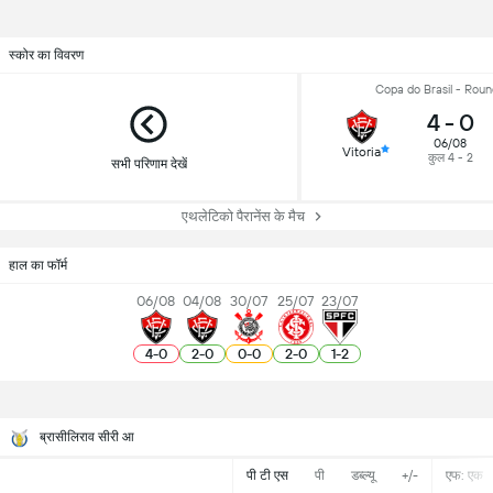
स्कोर का विवरण
Copa do Brasil - Roun
4
-
0
06/08
Vitoria
कुल 4 - 2
सभी परिणाम देखें
एथलेटिको पैरानेंस के मैच
हाल का फॉर्म
06/08
04/08
30/07
25/07
23/07
4
-
0
2
-
0
0
-
0
2
-
0
1
-
2
ब्रासीलिराव सीरी आ
पी टी एस
पी
डब्ल्यू
+/-
एफ: एक