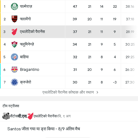
पाल्मेराज़
1
47
21
14
22
38:16
फ्लामेंगो
2
39
20
11
19
37:18
एथलेटिको पैरानेंस
3
37
21
11
9
28:19
फ्लूमिनेन्ज़े
4
34
21
9
5
30:25
बाहिया
5
32
21
8
4
29:25
Bragantino
6
31
20
9
6
26:20
क्रुजेरो
7
30
21
8
-3
27:30
एथलेटिको पैरानेंस कोष्ठक और स्थान
टीम स्ट्रीक्स
वी.एस.
सैंटोस
एथलेटिको पैरानेंस
रवि, ९ अग
Santos जीता गया या ड्रा किया - 8/9 अंतिम मैच