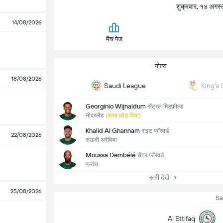
शुक्रवार, १४ अग
14/08/2026
मैच पेज
गोल्स
18/08/2026
Saudi League
King's
Georginio Wijnaldum
सेंट्रल मिडफ़ील्ड
नीदरलैंड
(क्लब छोड़ दिया)
Khalid Al Ghannam
राइट फॉरवर्ड
22/08/2026
सऊदी अरेबिया
Moussa Dembélé
सेंटर फॉरवर्ड
फ्रांस
सभी देखें
25/08/2026
Sa
Al Ettifaq