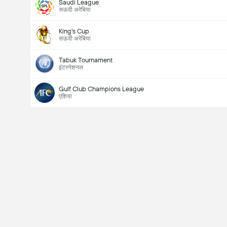
Saudi League
सऊदी अरेबिया
King's Cup
सऊदी अरेबिया
Tabuk Tournament
इंटरनेशनल
Gulf Club Champions League
एशिया