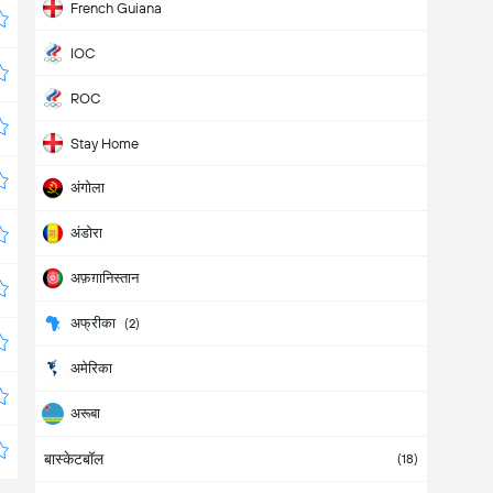
French Guiana
IOC
ROC
Stay Home
अंगोला
अंडोरा
अफ़ग़ानिस्तान
अफ्रीका
(2)
अमेरिका
अरूबा
बास्केटबॉल
अर्जेंटीना
(28)
(18)