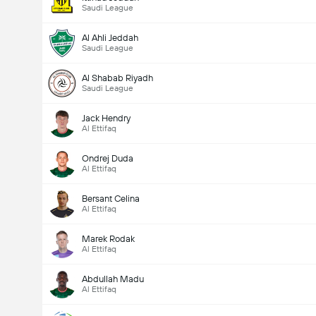
Saudi League
Al Ahli Jeddah
Saudi League
Al Shabab Riyadh
Saudi League
Jack Hendry
Al Ettifaq
Ondrej Duda
Al Ettifaq
Bersant Celina
Al Ettifaq
Marek Rodak
Al Ettifaq
Abdullah Madu
Al Ettifaq