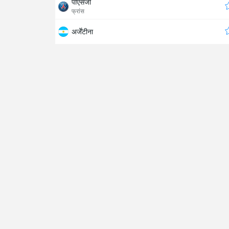
पीएसजी
फ्रांस
अर्जेंटीना