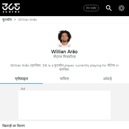
मेरा स्कोर
फुटबॉल
Willian Arão
Willian Arão
सेंट्रल मिडफ़ील्ड
Willian Arão (ब्राज़िल, 34) is a फुटबॉल player, currently playing for सैंटोस in
ब्राज़िल.
प्रोफाइल
माचिस
आंकड़े
Ad
खिलाड़ी का विवरण