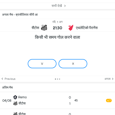
सभी देखें
अगला मैच - ब्रासीलिराव सीरी आ
रवि, ९ अग
21:30
सैंटोस
एथलेटिको पैरानेंस
किसी भी समय गोल करने वाला
V
X
Previous
अगला
अंतिम मैच
Remo
0
04/08
45
6.7
सैंटोस
1
सैंटोस
0