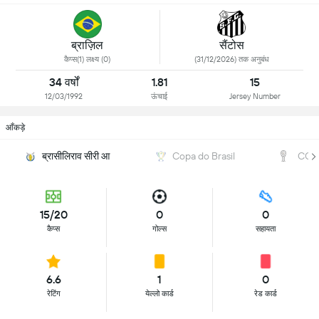
ब्राज़िल
सैंटोस
कैप्स(1) लक्ष्य (0)
(31/12/2026) तक अनुबंध
34 वर्षों
1.81
15
12/03/1992
ऊंचाई
Jersey Number
आँकड़े
ब्रासीलिराव सीरी आ
Copa do Brasil
CON
15/20
0
0
कैप्स
गोल्स
सहायता
6.6
1
0
रेटिंग
येल्लो कार्ड
रेड कार्ड