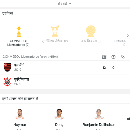
और देखें
ट्राफियां
 CONMEBOL 
 ब्रासीलिराव सीरी आ (2) 
 क्लब विश्व कप (1) 
 Brasileirão 
Libertadores (2) 
B (1)
CONMEBOL Libertadores (साउथ अमेरिका)
फ्लामेंगो
12
0
1
2019
कुरिन्थियंस
2012
इसमें आपकी रुचि हो सकती है
Ál
Neymar
Rony
Benjamín Rollheiser