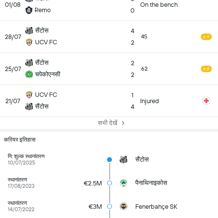
01/08
On the bench
Remo
0
सैंटोस
4
28/07
45
6.9
UCV FC
2
सैंटोस
2
25/07
62
6.8
चपेकोएनसी
2
UCV FC
1
21/07
Injured
सैंटोस
4
सभी देखें
करियर इतिहास
नि: शुल्क स्थानांतरण
सैंटोस
10/07/2025
स्थानांतरण
पैनाथिनाइकोस
€2.5M
17/08/2023
स्थानांतरण
€3M
Fenerbahçe SK
14/07/2022