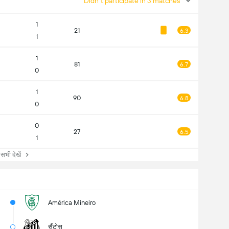
Didn't participate in 3 matches
1
21
6.3
1
1
81
6.7
0
1
90
6.8
0
0
27
6.5
1
ी देखें
América Mineiro
सैंटोस