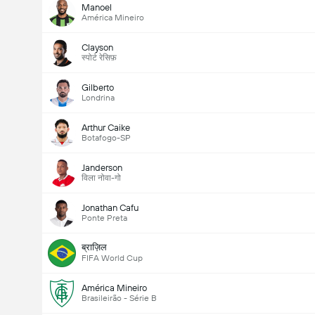
Manoel
América Mineiro
Clayson
स्पोर्ट रेसिफ़
Gilberto
Londrina
Arthur Caike
Botafogo-SP
Janderson
विला नोवा-गो
Jonathan Cafu
Ponte Preta
ब्राज़िल
FIFA World Cup
América Mineiro
Brasileirão - Série B