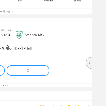
रेटिंग
येल्लो कार्ड
रेड कार्ड
ी देखें
शनि, ८ अग
21:30
América-MG
मय गोल करने वाला
X