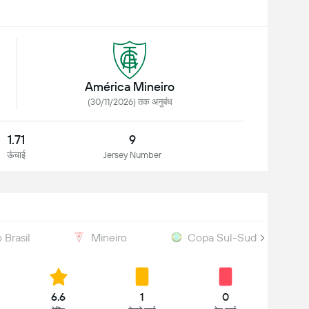
América Mineiro
(30/11/2026) तक अनुबंध
1.71
9
ऊंचाई
Jersey Number
 Brasil
Mineiro
Copa Sul-Sudeste
6.6
1
0