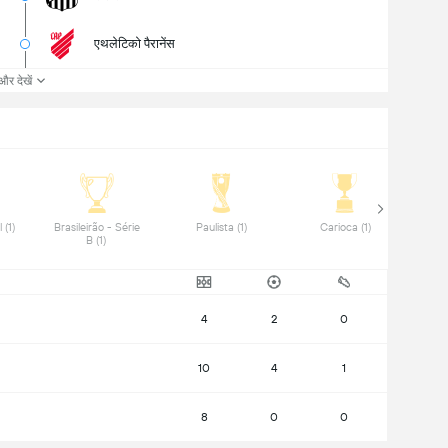
एथलेटिको पैरानेंस
और देखें
 Copa do Brasil (1) 
 Brasileirão - Série 
 Paulista (1) 
 Carioca (1) 
B (1) 
4
2
0
10
4
1
8
0
0