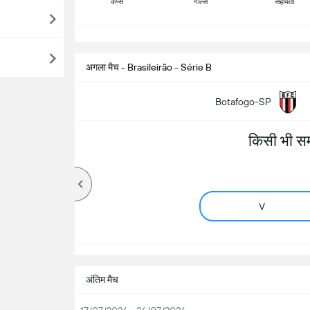
कैप्स
गोल्स
सहायता
सभ
अगला मैच - Brasileirão - Série B
Botafogo-SP
किसी भी स
V
अंतिम मैच