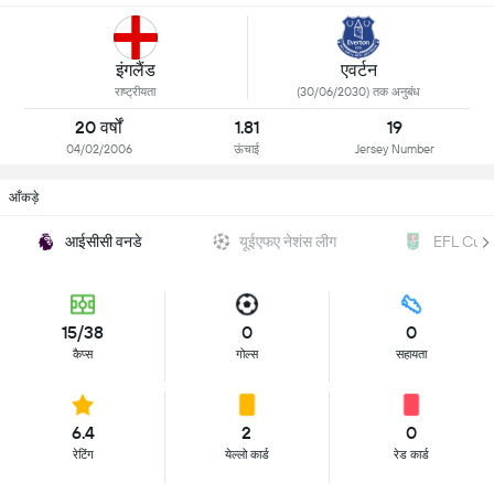
इंगलैंड
एवर्टन
राष्ट्रीयता
(30/06/2030) तक अनुबंध
20 वर्षों
1.81
19
04/02/2006
ऊंचाई
Jersey Number
आँकड़े
आईसीसी वनडे
यूईएफए नेशंस लीग
EFL Cup
15/38
0
0
कैप्स
गोल्स
सहायता
6.4
2
0
रेटिंग
येल्लो कार्ड
रेड कार्ड