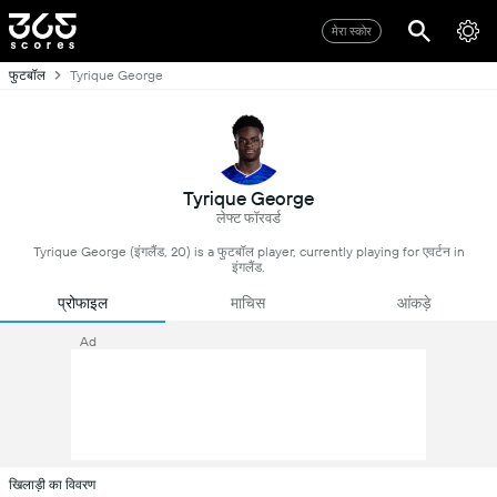
मेरा स्कोर
फुटबॉल
Tyrique George
Tyrique George
लेफ्ट फॉरवर्ड
Tyrique George (इंगलैंड, 20) is a फुटबॉल player, currently playing for एवर्टन in
इंगलैंड.
प्रोफाइल
माचिस
आंकड़े
Ad
खिलाड़ी का विवरण