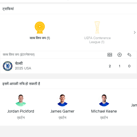
ट्राफियां
 क्लब विश्व कप (1) 
 UEFA Conference 
League (1) 
क्लब विश्व कप (इंटरनेशनल)
चेल्सी
2
1
0
2025 USA
इसमें आपकी रुचि हो सकती है
Jam
Jordan Pickford
James Garner
Michael Keane
एवर्टन
एवर्टन
एवर्टन