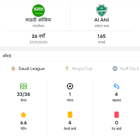
सऊदी अरेबिया
Al Ahli
राष्ट्रीयता
वर्तमान क्लब
26 वर्षों
1.65
27/01/2000
ऊंचाई
आँकड़े
Saudi League
King's Cup
Gulf Club
33/34
1
4
कैप्स
गोल्स
सहायता
6.6
4
0
रेटिंग
येल्लो कार्ड
रेड कार्ड