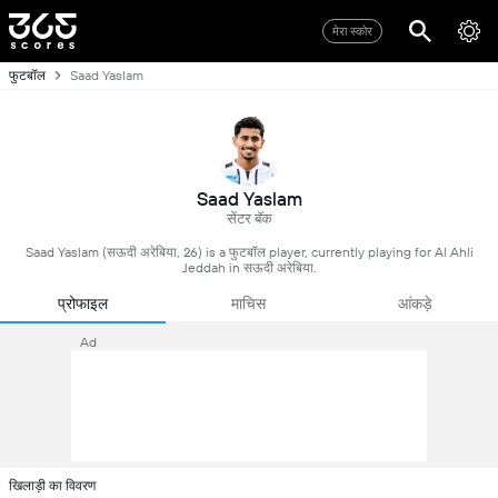
मेरा स्कोर
फुटबॉल
Saad Yaslam
Saad Yaslam
सेंटर बॅक
Saad Yaslam (सऊदी अरेबिया, 26) is a फुटबॉल player, currently playing for Al Ahli
Jeddah in सऊदी अरेबिया.
प्रोफाइल
माचिस
आंकड़े
Ad
खिलाड़ी का विवरण