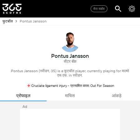
मेरा स्कोर
फुटबॉल
Pontus Jansson
Pontus Jansson
सेंटर बॅक
Pontus Jansson (स्वीडन, 35) is a फुटबॉल player, currently playing for माल्मो
एफ.एफ. in स्वीडन.
Cruciate ligament injury - प्रत्याशित वापस: Out For Season
प्रोफाइल
माचिस
आंकड़े
Ad