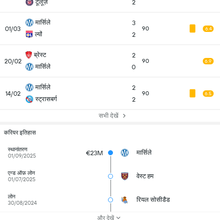
टूलूज़
2
मार्सिले
3
01/03
90
6.4
ल्यों
2
ब्रेस्ट
2
20/02
90
6.9
मार्सिले
0
मार्सिले
2
14/02
90
6.5
स्ट्रासबर्ग
2
सभी देखें
करियर इतिहास
स्थानांतरण
मार्सिले
€23M
01/09/2025
एन्ड ऑफ़ लोन
वेस्ट हम
01/07/2025
लोन
रियल सोसीडैड
30/08/2024
और देखें