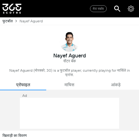
मेरा स्कोर
फुटबॉल
Nayef Aguerd
Nayef Aguerd
सेंटर बॅक
Nayef Aguerd (मोरक्को, 30) is a फुटबॉल player, currently playing for मार्सिले in
फ्रांस.
प्रोफाइल
माचिस
आंकड़े
Ad
खिलाड़ी का विवरण