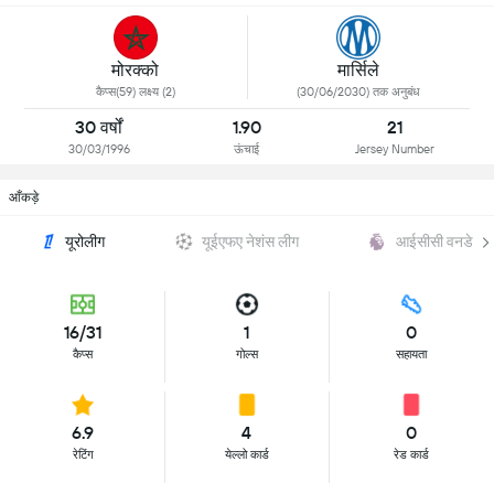
मोरक्को
मार्सिले
कैप्स(59) लक्ष्य (2)
(30/06/2030) तक अनुबंध
30 वर्षों
1.90
21
30/03/1996
ऊंचाई
Jersey Number
आँकड़े
यूरोलीग
यूईएफए नेशंस लीग
आईसीसी वनडे
16/31
1
0
कैप्स
गोल्स
सहायता
6.9
4
0
रेटिंग
येल्लो कार्ड
रेड कार्ड