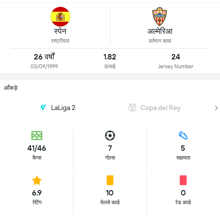
स्पेन
अल्मेरिआ
राष्ट्रीयता
वर्तमान क्लब
26 वर्षों
1.82
24
03/09/1999
ऊंचाई
Jersey Number
आँकड़े
LaLiga 2
Copa del Rey
41/46
7
5
कैप्स
गोल्स
सहायता
6.9
10
0
रेटिंग
येल्लो कार्ड
रेड कार्ड