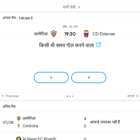
सभी देखें
अगला मैच - LaLiga 2
सोम, १७ अग
19:30
अल्मेरिआ
CD Eldense
किसी भी समय गोल करने वाला
V
X
Previous
अगला
अंतिम मैच
अल्मेरिआ
4
आंकड़े उपलब्ध नहीं हैं
07/08
Cordoba
0
Al Nassr FC Riyadh
0