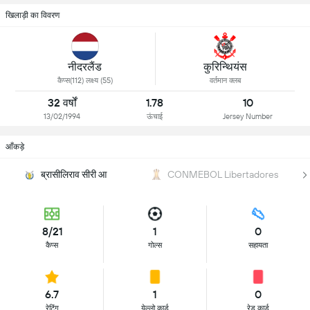
खिलाड़ी का विवरण
नीदरलैंड
कुरिन्थियंस
कैप्स(112) लक्ष्य (55)
वर्तमान क्लब
32 वर्षों
1.78
10
13/02/1994
ऊंचाई
Jersey Number
आँकड़े
ब्रासीलिराव सीरी आ
CONMEBOL Libertadores
8/21
1
0
कैप्स
गोल्स
सहायता
6.7
1
0
रेटिंग
येल्लो कार्ड
रेड कार्ड