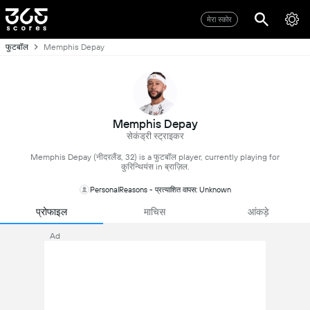
मेरा स्कोर
फुटबॉल
Memphis Depay
Memphis Depay
सेकंड्री स्ट्राइकर
Memphis Depay (नीदरलैंड, 32) is a फुटबॉल player, currently playing for
कुरिन्थियंस in ब्राज़िल.
PersonalReasons - प्रत्याशित वापस: Unknown
प्रोफाइल
माचिस
आंकड़े
Ad