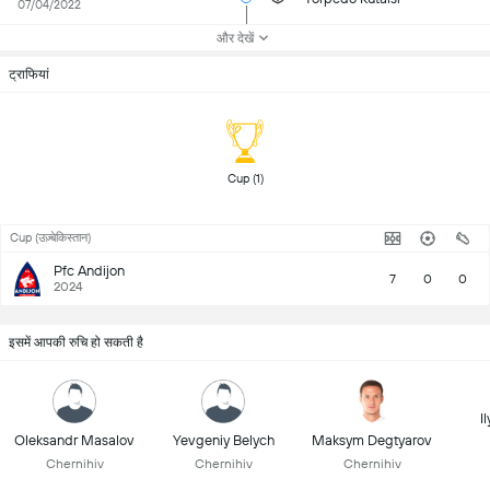
07/04/2022
और देखें
ट्राफियां
 Cup (1) 
Cup (उज़्बेकिस्तान)
Pfc Andijon
7
0
0
2024
इसमें आपकी रुचि हो सकती है
I
Oleksandr Masalov
Yevgeniy Belych
Maksym Degtyarov
Chernihiv
Chernihiv
Chernihiv