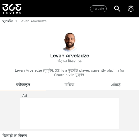
मेरा स्कोर
फुटबॉल
Levan Arveladze
Levan Arveladze
सेंट्रल मिडफ़ील्ड
Levan Arveladze (यूक्रेन, 33) is a फुटबॉल player, currently playing for
Chernihiv in यूक्रेन.
प्रोफाइल
माचिस
आंकड़े
Ad
खिलाड़ी का विवरण