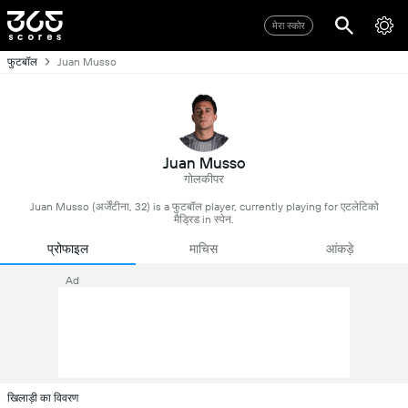
मेरा स्कोर
फुटबॉल
Juan Musso
Juan Musso
गोलकीपर
Juan Musso (अर्जेंटीना, 32) is a फुटबॉल player, currently playing for एटलेटिको
मैड्रिड in स्पेन.
प्रोफाइल
माचिस
आंकड़े
Ad
खिलाड़ी का विवरण