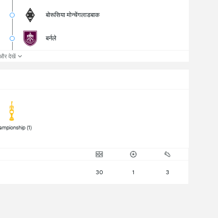
बोरूसिया मोन्चेंगलाडबाक
बर्नले
और देखें
 Championship (1) 
30
1
3