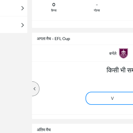
0
-
कैप्स
गोल्स
सभ
अगला मैच - EFL Cup
बर्नले
किसी भी स
V
अंतिम मैच