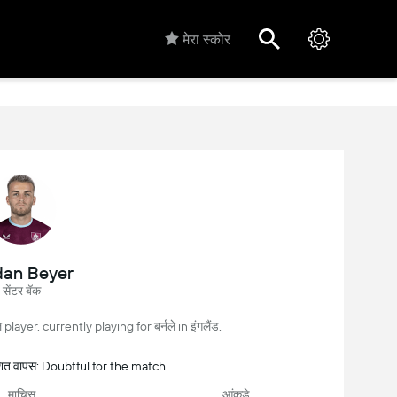
मेरा स्कोर
dan Beyer
सेंटर बॅक
player, currently playing for बर्नले in इंगलैंड.
ाशित वापस: Doubtful for the match
माचिस
आंकड़े