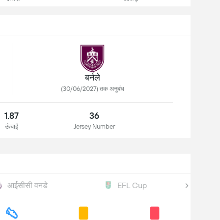
बर्नले
(30/06/2027) तक अनुबंध
1.87
36
ऊंचाई
Jersey Number
आईसीसी वनडे
EFL Cup