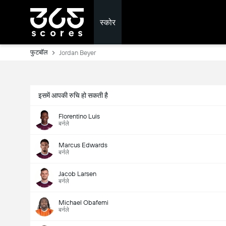
स्कोर
फुटबॉल
Jordan Beyer
इसमें आपकी रुचि हो सकती है
Florentino Luis
बर्नले
Marcus Edwards
बर्नले
Jacob Larsen
बर्नले
Michael Obafemi
बर्नले