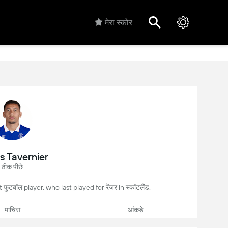
मेरा स्कोर
s Tavernier
ठीक पीछे
 फुटबॉल player, who last played for रेंजर in स्कॉटलैंड.
माचिस
आंकड़े