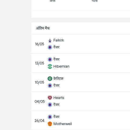
कैप्स
गोल्स
सभ
अंतिम मैच
Falkirk
16/05
रेंजर
रेंजर
13/05
Hibernian
केल्टिक
10/05
रेंजर
Hearts
04/05
रेंजर
रेंजर
26/04
Motherwell