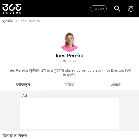
मेरा स्कोर
फुटबॉल
Inês Pereira
Inês Pereira
गोलकीपर
Inês Pereira (पुर्तगाल, 27) is a फुटबॉल player, currently playing for Everton (W)
in इंगलैंड.
प्रोफाइल
माचिस
आंकड़े
Ad
खिलाड़ी का विवरण