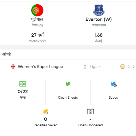
पुर्तगाल
Everton (W)
कैप्स(55)
वर्तमान क्लब
27 वर्षों
1.68
26/05/1999
ऊंचाई
आँकड़े
Women’s Super League
Liga F
Copa
0/22
-
-
कैप्स
Clean Sheets
Saves
0
-
Penalties Saved
Goals Conceded