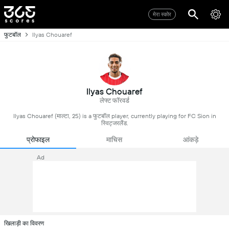
मेरा स्कोर
फुटबॉल
Ilyas Chouaref
Ilyas Chouaref
लेफ्ट फॉरवर्ड
Ilyas Chouaref (माल्टा, 25) is a फुटबॉल player, currently playing for FC Sion in
स्विट्जरलैंड.
प्रोफाइल
माचिस
आंकड़े
Ad
खिलाड़ी का विवरण