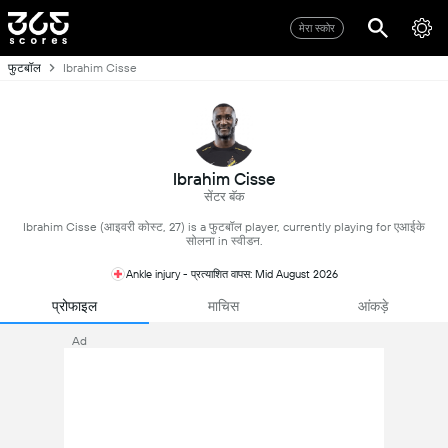
मेरा स्कोर
फुटबॉल
Ibrahim Cisse
Ibrahim Cisse
सेंटर बॅक
Ibrahim Cisse (आइवरी कोस्ट, 27) is a फुटबॉल player, currently playing for एआईके
सोलना in स्वीडन.
Ankle injury - प्रत्याशित वापस: Mid August 2026
प्रोफाइल
माचिस
आंकड़े
Ad