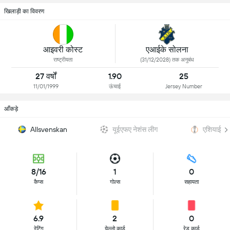
खिलाड़ी का विवरण
आइवरी कोस्ट
एआईके सोलना
राष्ट्रीयता
(31/12/2028) तक अनुबंध
27 वर्षों
1.90
25
11/01/1999
ऊंचाई
Jersey Number
आँकड़े
यूईएफए नेशंस लीग
एशियाई क
Allsvenskan
8/16
1
0
कैप्स
गोल्स
सहायता
6.9
2
0
रेटिंग
येल्लो कार्ड
रेड कार्ड