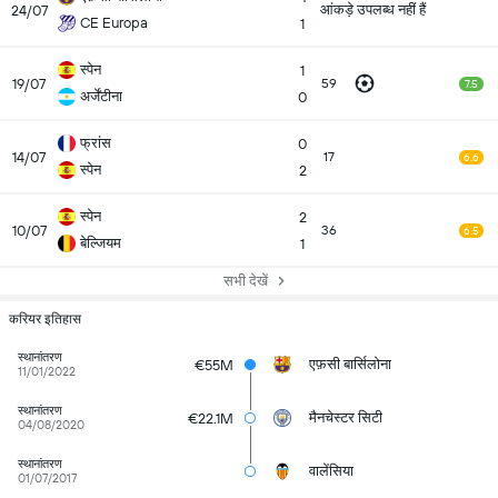
आंकड़े उपलब्ध नहीं हैं
24/07
CE Europa
1
स्पेन
1
19/07
59
7.5
अर्जेंटीना
0
फ्रांस
0
14/07
17
6.6
स्पेन
2
स्पेन
2
10/07
36
6.5
बेल्जियम
1
सभी देखें
करियर इतिहास
स्थानांतरण
एफ़सी बार्सिलोना
€55M
11/01/2022
स्थानांतरण
मैनचेस्टर सिटी
€22.1M
04/08/2020
स्थानांतरण
वालेंसिया
01/07/2017