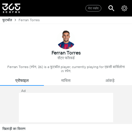
मेरा स्कोर
फुटबॉल
Ferran Torres
Ferran Torres
सेंटर फॉरवर्ड
Ferran Torres (स्पेन, 26) is a फुटबॉल player, currently playing for एफ़सी बार्सिलोना
in स्पेन.
प्रोफाइल
माचिस
आंकड़े
Ad
खिलाड़ी का विवरण