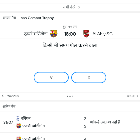
सभी देखें
अगला मैच - Joan Gamper Trophy
बुध, १९ अग
18:00
एफ़सी बार्सिलोना
Al Ahly SC
किसी भी समय गोल करने वाला
V
X
Previous
अगला
अंतिम मैच
बर्मिंघम
2
आंकड़े उपलब्ध नहीं हैं
31/07
एफ़सी बार्सिलोना
2
एफ़सी बार्सिलोना
4