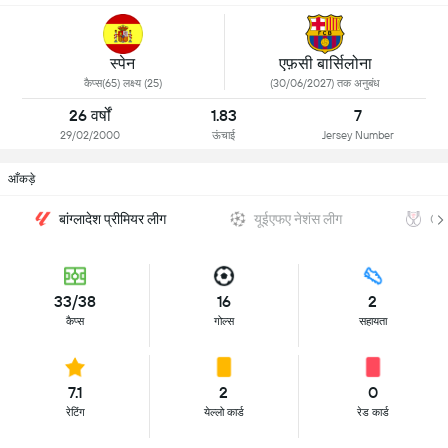
स्पेन
एफ़सी बार्सिलोना
कैप्स(65) लक्ष्य (25)
(30/06/2027) तक अनुबंध
26 वर्षों
1.83
7
29/02/2000
ऊंचाई
Jersey Number
आँकड़े
बांग्लादेश प्रीमियर लीग
यूईएफए नेशंस लीग
Co
33/38
16
2
कैप्स
गोल्स
सहायता
7.1
2
0
रेटिंग
येल्लो कार्ड
रेड कार्ड