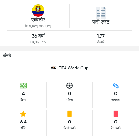
एक्वेडोर
फ्री एजेंट
कैप्स(109) लक्ष्य (49)
36 वर्षों
1.77
04/11/1989
ऊंचाई
आँकड़े
FIFA World Cup
4
0
0
कैप्स
गोल्स
सहायता
6.4
0
0
रेटिंग
येल्लो कार्ड
रेड कार्ड