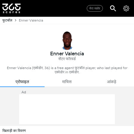
मेरा स्कोर
फुटबॉल
Enner Valencia
Enner Valencia
सेंटर फॉरवर्ड
Enner Valencia (एक्वेडोर, 36) is a free agent फुटबॉल player, who last played for
एक्वेडोर in एक्वेडोर.
प्रोफाइल
माचिस
आंकड़े
Ad
खिलाड़ी का विवरण