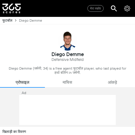
मेरा स्कोर
फुटबॉल
Diego Demme
Diego Demme
Defensive Midfield
Diego Demme (जर्मनी, 34) is a free agent फुटबॉल player, who last played for
हर्था बर्लिन in जर्मनी.
प्रोफाइल
माचिस
आंकड़े
Ad
खिलाड़ी का विवरण