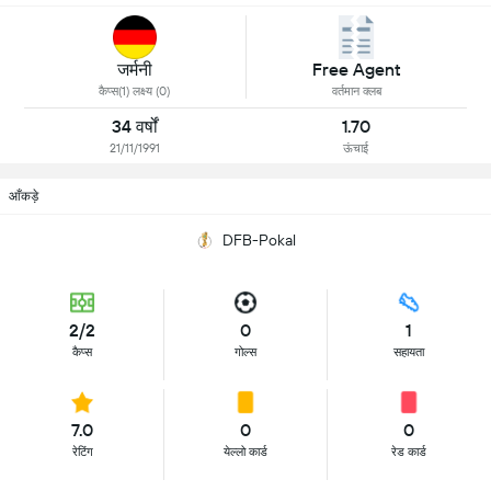
जर्मनी
Free Agent
कैप्स(1) लक्ष्य (0)
वर्तमान क्लब
34 वर्षों
1.70
21/11/1991
ऊंचाई
आँकड़े
DFB-Pokal
2/2
0
1
कैप्स
गोल्स
सहायता
7.0
0
0
रेटिंग
येल्लो कार्ड
रेड कार्ड