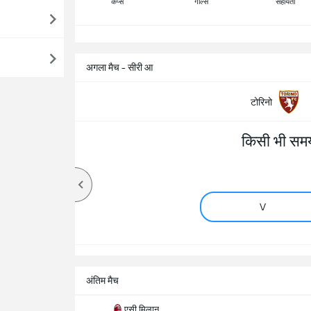
कैप्स
गोल्स
सहायता
सभ
अगला मैच - सीरी आ
टोरिनो
किसी भी समय
V
अंतिम मैच
एसी मिलान