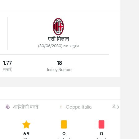
एसी मिलान
(30/06/2030) तक अनुबंध
1.77
18
ऊंचाई
Jersey Number
आईसीसी वनडे
Coppa Italia
UEFA WC 
6.9
0
0