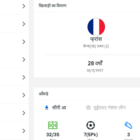
खिलाड़ी का विवरण
फ्रांस
कैप्स(18) लक्ष्य (2)
28 वर्षों
14/11/1997
आँकड़े
सीरी आ
यूईएफए नेशंस लीग
32/35
7(5Pk)
3