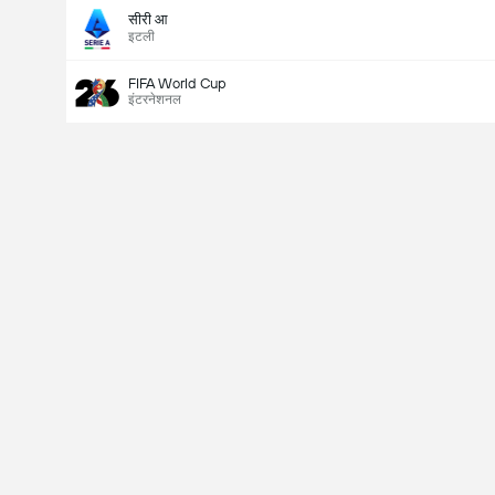
सीरी आ
इटली
FIFA World Cup
इंटरनेशनल
Last Goalscorer
V
X