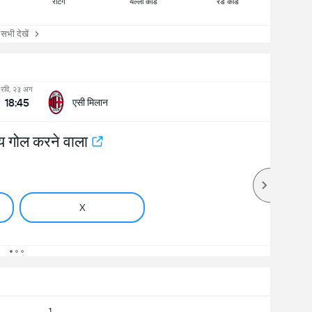
रेटिंग
येल्लो कार्ड
रेड कार्ड
ी देखें
रवि, २३ अग
18:45
एसी मिलान
 गोल करने वाला
X
1