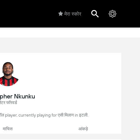
मेरा स्कोर
opher Nkunku
ेंटर फॉरवर्ड
ॉल player, currently playing for एसी मिलान in इटली.
माचिस
आंकड़े