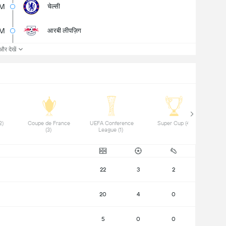
M
चेल्सी
5M
आरबी लीपज़िग
और देखें
 DFB-Pokal (2) 
 Coupe de France 
 UEFA Conference 
 Super Cup (4) 
(3) 
League (1) 
22
3
2
20
4
0
5
0
0