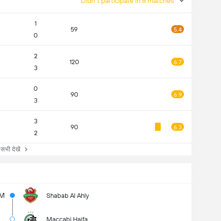
Didn't participate in 8 matches
1
59
5.4
0
2
120
6.7
3
0
90
6.9
3
3
90
6.3
2
ी देखें
8M
Shabab Al Ahly
Maccabi Haifa