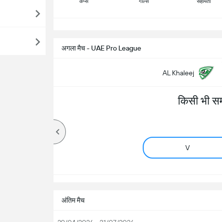
कैप्स
गोल्स
सहायता
सभ
अगला मैच - UAE Pro League
AL Khaleej
किसी भी स
V
अंतिम मैच