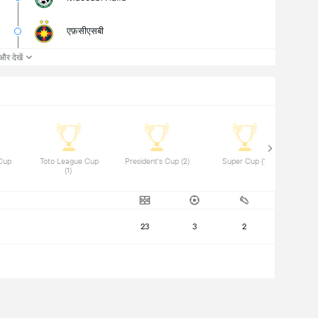
एफ़सीएसबी
और देखें
Cup 
 Toto League Cup 
 President's Cup (2) 
 Super Cup (1) 
(1) 
23
3
2