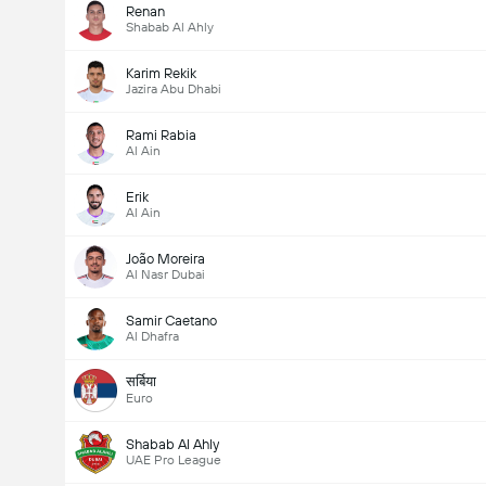
Renan
Shabab Al Ahly
Karim Rekik
Jazira Abu Dhabi
Rami Rabia
Al Ain
Erik
Al Ain
João Moreira
Al Nasr Dubai
Samir Caetano
Al Dhafra
सर्बिया
Euro
Shabab Al Ahly
UAE Pro League