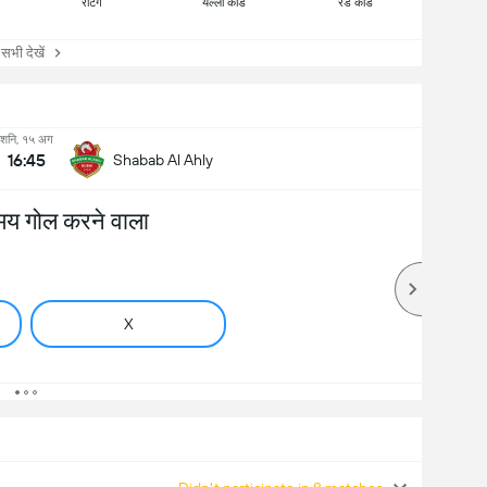
रेटिंग
येल्लो कार्ड
रेड कार्ड
ी देखें
शनि, १५ अग
16:45
Shabab Al Ahly
मय गोल करने वाला
X