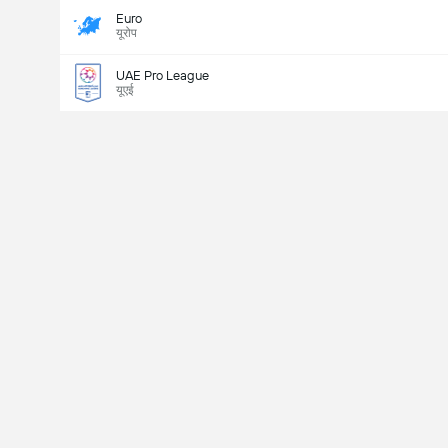
Euro
यूरोप
UAE Pro League
यूएई
Last Goalscorer
V
X