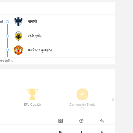
M
मॉन्टेरी
एईके एथेंस
मेनचेस्टर यूनाइटेड
और देखें
 EFL Cup (2) 
 Community Shield 
(1) 
10
1
0