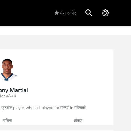
मेरा स्कोर
ony Martial
ेंटर फॉरवर्ड
ुटबॉल player, who last played for मॉन्टेरी in मेक्सिको.
माचिस
आंकड़े