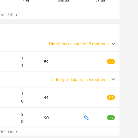
रेटिंग
येल्लो कार्ड
रेड कार्ड
ी देखें
Didn't participate in 15 matches
1
59
6.6
1
Didn't participate in 6 matches
1
44
6.7
0
2
90
8.2
0
ी देखें