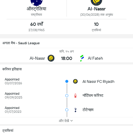
Al-Nassr
ऑस्ट्रेलिया
(30/06/2028) तक अनुबंध
राष्ट्रीयता
60 वर्षों
10
27/08/1965
ट्राफियां
अगला मैच - Saudi League
शनि, १५ अग
18:00
Al-Nassr
Al Fateh
करियर इतिहास
Appointed
Al Nassr FC Riyadh
03/07/2026
Appointed
नॉटिंघम फॉरेस्ट
09/09/2025
Appointed
टोटेनहम
01/07/2023
और देखें
ट्राफियां