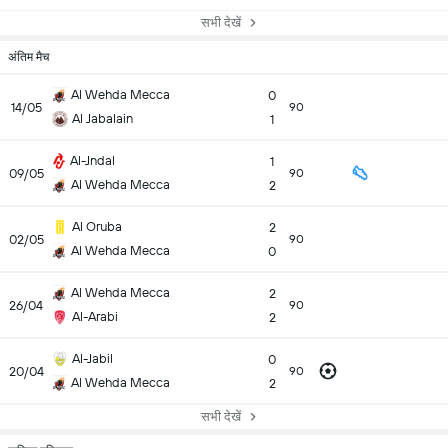
सभी देखें
अंतिम मैच
Al Wehda Mecca
0
14/05
90
Al Jabalain
1
Al-Jndal
1
09/05
90
Al Wehda Mecca
2
Al Oruba
2
02/05
90
Al Wehda Mecca
0
Al Wehda Mecca
2
26/04
90
Al-Arabi
2
Al-Jabil
0
20/04
90
Al Wehda Mecca
2
सभी देखें