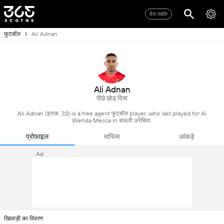
मेरा स्कोर
फुटबॉल
Ali Adnan
Ali Adnan
पीछे छोड़ दिया
Ali Adnan (इराक, 32) is a free agent फुटबॉल player, who last played for Al
Wehda Mecca in सऊदी अरेबिया.
प्रोफाइल
माचिस
आंकड़े
Ad
खिलाड़ी का विवरण