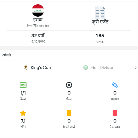
इराक
फ्री एजेंट
कैप्स(75) लक्ष्य (6)
32 वर्षों
1.85
19/12/1993
ऊंचाई
आँकड़े
King's Cup
First Division
1/1
0
0
कैप्स
गोल्स
सहायता
7.1
0
0
रेटिंग
येल्लो कार्ड
रेड कार्ड