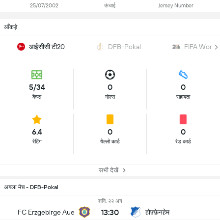
25/07/2002
ऊंचाई
Jersey Number
आँकड़े
आईसीसी टी20
DFB-Pokal
FIFA World
5/34
0
0
कैप्स
गोल्स
सहायता
6.4
0
0
रेटिंग
येल्लो कार्ड
रेड कार्ड
सभी देखें
अगला मैच - DFB-Pokal
शनि, २२ अग
13:30
होफ़्फ़ेनहेम
FC Erzgebirge Aue