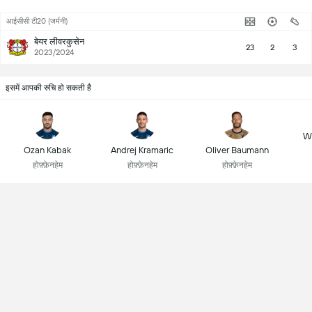
आईसीसी टी20 (जर्मनी)
बेयर लीवरकुसेन
23
2
3
2023/2024
इसमें आपकी रुचि हो सकती है
Wo
Ozan Kabak
Andrej Kramaric
Oliver Baumann
होफ़्फ़ेनहेम
होफ़्फ़ेनहेम
होफ़्फ़ेनहेम