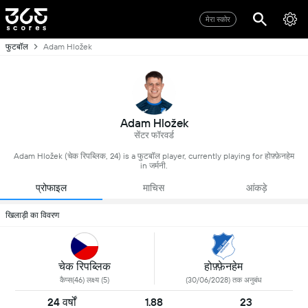
मेरा स्कोर
फुटबॉल
Adam Hložek
Adam Hložek
सेंटर फॉरवर्ड
Adam Hložek (चेक रिपब्लिक, 24) is a फुटबॉल player, currently playing for होफ़्फ़ेनहेम
in जर्मनी.
प्रोफाइल
माचिस
आंकड़े
खिलाड़ी का विवरण
चेक रिपब्लिक
होफ़्फ़ेनहेम
कैप्स(46) लक्ष्य (5)
(30/06/2028) तक अनुबंध
24 वर्षों
1.88
23