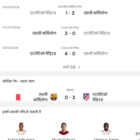
बांग्लादेश प्रीमियर लीग
04/04/2026
1 - 2
एटलेटिको मैड्रिड
एफ़सी बार्सिलोना
03/03/2026
Copa del Rey
3 - 0
एफ़सी बार्सिलोना
एटलेटिको मैड्रिड
12/02/2026
Copa del Rey
4 - 0
एटलेटिको मैड्रिड
एफ़सी बार्सिलोना
सभी देखें
संबंधित गेम - पहला चरण
समाप्त
एफ़सी
एटलेटिको
0
-
2
बार्सिलोना
मैड्रिड
इसमें आपकी रुचि हो सकती है
Er
Kylian Mbappe
Paulo Dybala
Vinicius Júnior