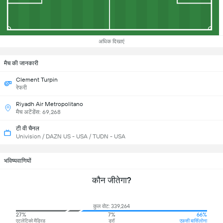
अधिक दिखाएं
मैच की जानकारी
Clement Turpin
रेफरी
Riyadh Air Metropolitano
मैच अटेंडेंस: 69,268
टी वी चैनल
Univision / DAZN US - USA / TUDN - USA
भविष्यवाणियों
कौन जीतेगा?
कुल वोट: 339,264
27%
7%
66%
एटलेटिको मैड्रिड
ड्रॉ
एफ़सी बार्सिलोना