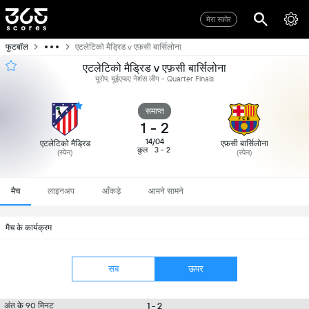
मेरा स्कोर
फुटबॉल
एटलेटिको मैड्रिड v एफ़सी बार्सिलोना
एटलेटिको मैड्रिड v एफ़सी बार्सिलोना
यूरोप, यूईएफए नेशंस लीग - Quarter Finals
समाप्त
1
-
2
14/04
एटलेटिको मैड्रिड
एफ़सी बार्सिलोना
कुल
3 - 2
(स्पेन)
(स्पेन)
मैच
लाइनअप
आँकड़े
आमने सामने
मैच के कार्यक्रम
सब
ऊपर
1 - 2
अंत के 90 मिनट