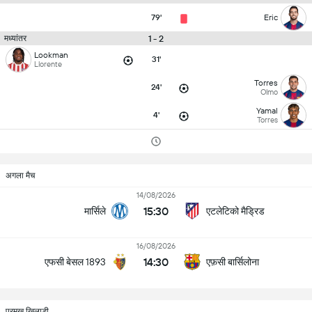
79'
Eric
1 - 2
मध्यांतर
Lookman
31'
Llorente
Torres
24'
Olmo
Yamal
4'
Torres
अगला मैच
14/08/2026
15:30
मार्सिले
एटलेटिको मैड्रिड
16/08/2026
14:30
एफसी बेसल 1893
एफ़सी बार्सिलोना
प्रमुख खिलाड़ी