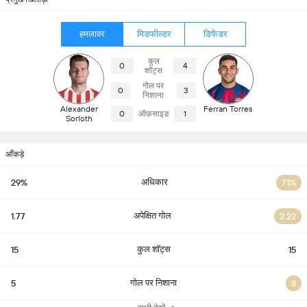
हमलावर
मिडफील्डर
डिफेंडर
कुल
0
4
शॉट्स
गोल पर
0
3
निशाना
Alexander
Ferran Torres
0
ऑफ़साइड
1
Sorloth
आँकड़े
अधिकार
29%
71%
अपेक्षित गोल
1.77
2.22
कुल शॉट्स
15
15
गोल पर निशाना
5
8