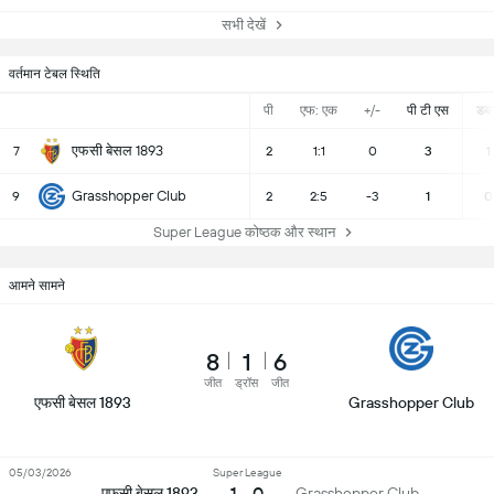
सभी देखें
वर्तमान टेबल स्थिति
पी
एफ: एक
+/-
पी टी एस
डब्ल्
एफसी बेसल 1893
7
2
1:1
0
3
1
Grasshopper Club
9
2
2:5
-3
1
0
Super League कोष्ठक और स्थान
आमने सामने
8
1
6
जीत
ड्रॉस
जीत
एफसी बेसल 1893
Grasshopper Club
05/03/2026
Super League
1 - 0
एफसी बेसल 1893
Grasshopper Club