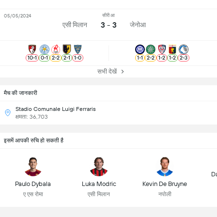
सीरी आ
05/05/2024
3 - 3
एसी मिलान
जेनोआ
10
-
1
0
-
1
2
-
2
2
-
1
1
-
0
1
-
1
2
-
2
1
-
2
1
-
2
2
-
3
सभी देखें
मैच की जानकारी
Stadio Comunale Luigi Ferraris
क्षमता: 36,703
इसमें आपकी रुचि हो सकती है
D
Paulo Dybala
Luka Modric
Kevin De Bruyne
ए एस रोमा
एसी मिलान
नपोली