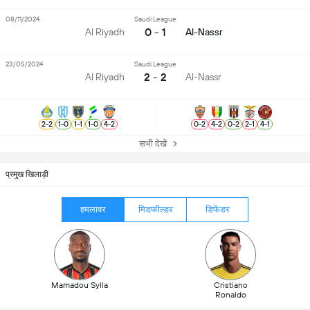
08/11/2024
Saudi League
0 - 1
Al Riyadh
Al-Nassr
23/05/2024
Saudi League
2 - 2
Al Riyadh
Al-Nassr
2
-
2
1
-
0
1
-
1
1
-
0
4
-
2
0
-
2
4
-
2
0
-
2
2
-
1
4
-
1
सभी देखें
प्रमुख खिलाड़ी
हमलावर
मिडफील्डर
डिफेंडर
Mamadou Sylla
Cristiano
Ronaldo