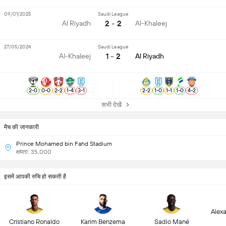
09/01/2025
Saudi League
2 - 2
Al Riyadh
Al-Khaleej
27/05/2024
Saudi League
1 - 2
Al-Khaleej
Al Riyadh
2
-
0
0
-
0
2
-
2
1
-
4
3
-
1
2
-
2
1
-
0
1
-
1
1
-
0
4
-
2
सभी देखें
मैच की जानकारी
Prince Mohamed bin Fahd Stadium
क्षमता: 35,000
इसमें आपकी रुचि हो सकती है
Alex
Cristiano Ronaldo
Karim Benzema
Sadio Mané