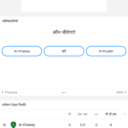
भविष्यवाणियों
कौन जीतेगा?
Al-Khaleej
ड्रॉ
Al Riyadh
Previous
अगला
वर्तमान टेबल स्थिति
पी
एफ: एक
+/-
पी टी एस
डब्ल्
Al-Khaleej
12
0
0:0
0
0
0