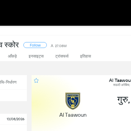
 स्कोर
Follow
27.08M
आँकड़े
इनसाइट्स
ट्रांसफर्स
इतिहास
Al Taawoun
थि-निर्धारण
सऊदी अरेबिया
गुर
Al Taawoun
13/08/2026