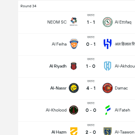
Round 34
समाप्त
1
-
1
NEOM SC
Al Ettifaq
समाप्त
0
-
1
अल हिलाल रि
Al Feiha
समाप्त
1
-
0
Al Riyadh
Al-Akhdou
समाप्त
4
-
1
Al-Nassr
Damac
समाप्त
0
-
0
Al-Kholood
Al Fateh
समाप्त
2
-
0
Al Hazm
Al-Taawon