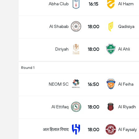
16:15
Abha Club
Al Hazm
18:00
Al Shabab
Qadisiya
मैच में कुल गोल (2.5)
18:00
Diriyah
Al Ahli
के अंतर्गत
ऊपर
Round 1
16:50
NEOM SC
Al Feiha
18:00
Al Ettifaq
Al Riyadh
18:00
अल हिलाल रियाद
Al Faysaly