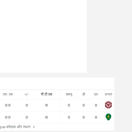
एफ: एक
+/-
पी टी एस
डब्ल्यू
डी
एल
अगला
0:0
0
0
0
0
0
0:0
0
0
0
0
0
e कोष्ठक और स्थान