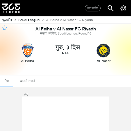
मेरा स्कोर
फुटबॉल
Saudi League
Al Feiha v Al Nassr FC Riyadh
Al Feiha v Al Nassr FC Riyadh
सऊदी अरेबिया, Saudi League, Round 16
गुरु, ३ दिस
17:00
Al Feiha
Al-Nassr
मैच
आमने सामने
Ad