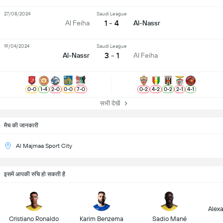
27/08/2024
Saudi League
1 - 4
Al Feiha
Al-Nassr
19/04/2024
Saudi League
3 - 1
Al-Nassr
Al Feiha
0
-
0
1
-
4
2
-
0
0
-
0
7
-
0
0
-
2
4
-
2
0
-
2
2
-
1
4
-
1
सभी देखें
मैच की जानकारी
Al Majmaa Sport City
इसमें आपकी रुचि हो सकती है
Alex
Cristiano Ronaldo
Karim Benzema
Sadio Mané