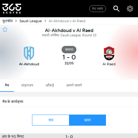
मेरा स्कोर
फुटबॉल
Saudi League
Al-Akhdoud v Al Raed
Al-Akhdoud v Al Raed
सऊदी अरेबिया, Saudi League, Round 33
समाप्त
1
-
0
22/05
Al-Akhdoud
Al Raed
मैच
लाइनअप
आँकड़े
आमने सामने
मैच के कार्यक्रम
सब
ऊपर
1 - 0
अंत के 90 मिनट