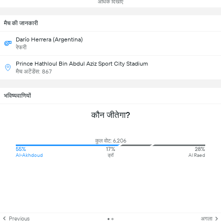
अधिक दिखाएं
मैच की जानकारी
Darío Herrera (Argentina)
रेफरी
Prince Hathloul Bin Abdul Aziz Sport City Stadium
मैच अटेंडेंस: 867
भविष्यवाणियों
कौन जीतेगा?
कुल वोट: 6,206
55%
17%
28%
Al-Akhdoud
ड्रॉ
Al Raed
Previous
अगला