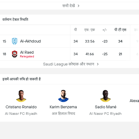
सभी देखें
वर्तमान टेबल स्थिति
पी
एफ: एक
+/-
पी टी एस
डब्ल्
Al-Akhdoud
15
34
33:56
-23
34
9
Al Raed
18
34
41:66
-25
21
6
Relegated
Saudi League कोष्ठक और स्थान
इसमें आपकी रुचि हो सकती है
Alex
Cristiano Ronaldo
Karim Benzema
Sadio Mané
Al Nassr FC Riyadh
अल हिलाल रियाद
Al Nassr FC Riyadh