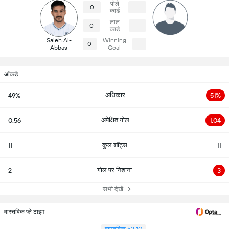
पीले
0
कार्ड
लाल
0
कार्ड
Saleh Al-
Winning
0
Abbas
Goal
आँकड़े
अधिकार
49%
51%
अपेक्षित गोल
0.56
1.04
कुल शॉट्स
11
11
गोल पर निशाना
2
3
सभी देखें
वास्तविक प्ले टाइम