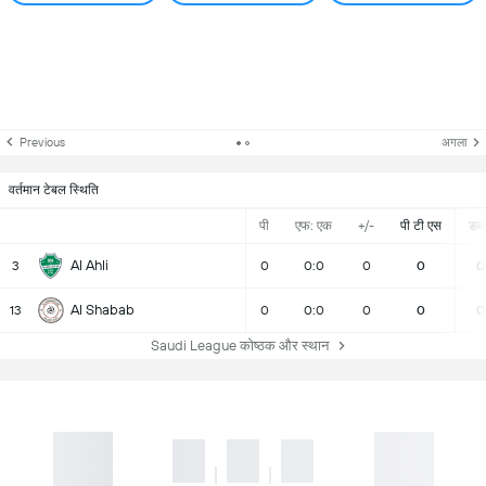
Previous
अगला
वर्तमान टेबल स्थिति
पी
एफ: एक
+/-
पी टी एस
डब्ल्
Al Ahli
3
0
0:0
0
0
0
Al Shabab
13
0
0:0
0
0
0
Saudi League कोष्ठक और स्थान