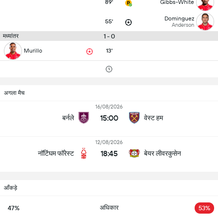
89'
Gibbs-White
Dominguez
55'
Anderson
1 - 0
मध्यांतर
Murillo
13'
अगला मैच
16/08/2026
15:00
बर्नले
वेस्ट हम
12/08/2026
18:45
नॉटिंघम फॉरेस्ट
बेयर लीवरकुसेन
आँकड़े
अधिकार
47%
53%