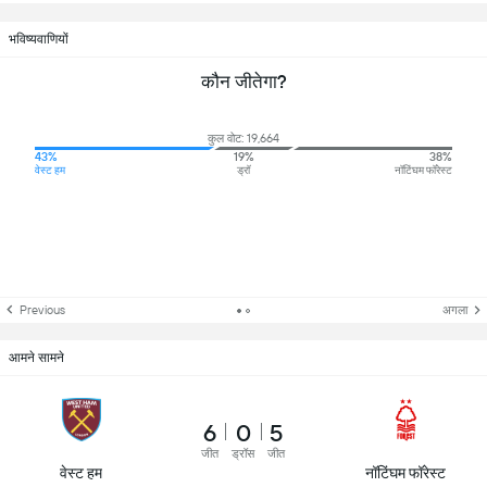
भविष्यवाणियों
कौन जीतेगा?
कुल वोट: 19,664
43%
19%
38%
वेस्ट हम
ड्रॉ
नॉटिंघम फॉरेस्ट
Previous
अगला
आमने सामने
6
0
5
जीत
ड्रॉस
जीत
वेस्ट हम
नॉटिंघम फॉरेस्ट