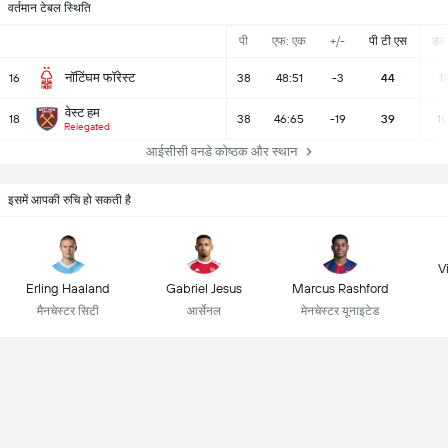
वर्तमान टेबल स्थिति
पी
एफ: एक
+/-
पी टी एस
डब्ल्
नॉटिंघम फॉरेस्ट
16
38
48:51
-3
44
11
वेस्ट हम
18
38
46:65
-19
39
1
Relegated
आईसीसी वनडे कोष्ठक और स्थान
इसमें आपकी रुचि हो सकती है
Vi
Erling Haaland
Gabriel Jesus
Marcus Rashford
मैनचेस्टर सिटी
आर्सेनल
मेनचेस्टर यूनाइटेड