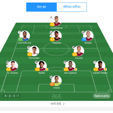
वेस्ट हम
नॉटिंघम फॉरेस्ट
11
6.2
Castellanos
7
10
20
7.0
6.4
7.4
Summerville
Paquetá
Bowen
18
28
6.9
6.8
Fernandes
Soucek
30
25
15
2
6.8
6.1
6.3
6.3
O. Scarles
Todibo
Mavropanos
Walker-Peters
23
5.1
Areola
4 - 2 - 3 - 1
Nationality
सभी देखें