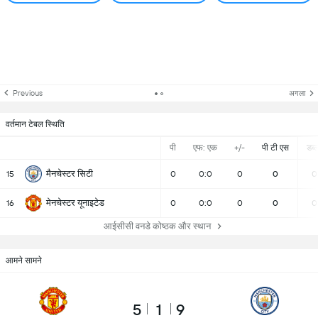
Previous
अगला
वर्तमान टेबल स्थिति
पी
एफ: एक
+/-
पी टी एस
डब्ल्
मैनचेस्टर सिटी
15
0
0:0
0
0
0
मेनचेस्टर यूनाइटेड
16
0
0:0
0
0
0
आईसीसी वनडे कोष्ठक और स्थान
आमने सामने
5
1
9